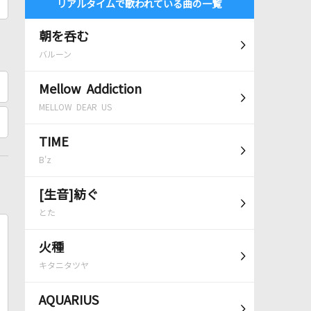
リアルタイムで歌われている曲の一覧
朝を呑む
バルーン
Mellow Addiction
MELLOW DEAR US
TIME
B'z
[生音]紡ぐ
とた
火種
キタニタツヤ
AQUARIUS