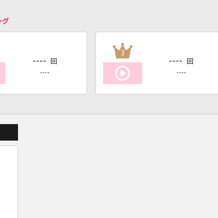
ング
3
----
----
回
回
----
----