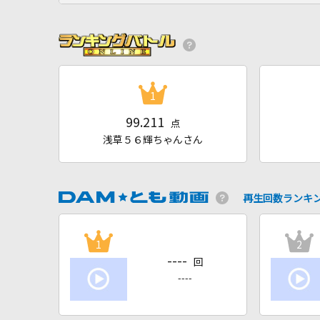
1
99.211
点
浅草５６輝ちゃんさん
再生回数ランキ
1
2
----
回
----