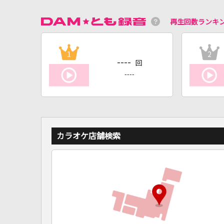
再生回数ランキ
1
2
----
回
----
カラオケ店舗検索