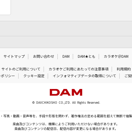
サイトマップ
お問い合わせ
DAM
DAM★とも
カラオケ＠DAM
サイトのご利用について
カラオケご利用にあたっての注意事項
利用規約
ーポリシー
クッキー設定
インフォマティブデータの取得について
ご契
© DAIICHIKOSHO CO.,LTD. All Rights Reserved.
・写真・動画・音声等を、手段や形態を問わず、著作権法の定める範囲を超えて無断で複
楽曲及びコンテンツは、機種によりご利用いただけない場合があります。
楽曲及びコンテンツの配信日、配信内容が変更になる場合があります。