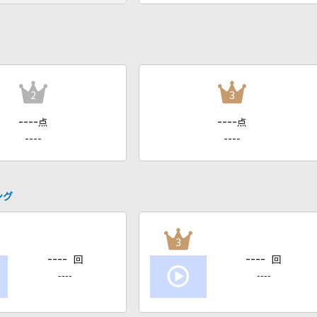
2
3
----
----
点
点
----
----
ング
3
----
----
回
回
----
----