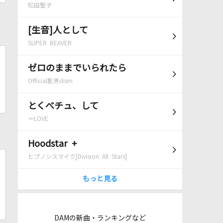
松田聖子
[生音]人として
SUPER BEAVER
ゼロのままでいられたら
Official髭男dism
とくべチュ、して
＝LOVE
Hoodstar +
ヒプノシスマイク[Division All Stars]
もっと見る
DAMの新曲・ランキングなど