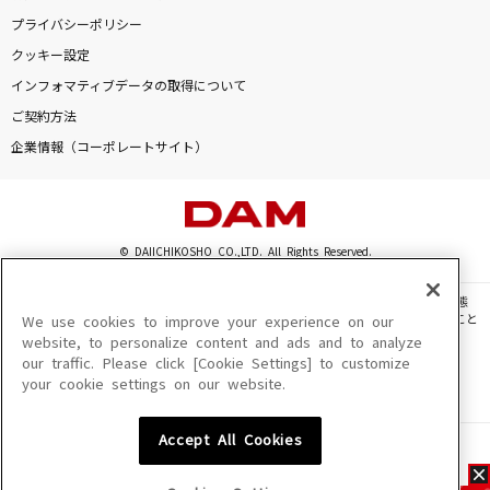
プライバシーポリシー
クッキー設定
インフォマティブデータの取得について
ご契約方法
企業情報（コーポレートサイト）
© DAIICHIKOSHO CO.,LTD. All Rights Reserved.
このサイトに掲載されている一切の文章・画像・写真・動画・音声等を、手段や形態
を問わず、著作権法の定める範囲を超えて無断で複製、転載、ファイル化などすること
We use cookies to improve your experience on our
を禁じます。
website, to personalize content and ads and to analyze
our traffic. Please click [Cookie Settings] to customize
楽曲及びコンテンツは、機種によりご利用いただけない場合があります。
your cookie settings on our website.
楽曲及びコンテンツの配信日、配信内容が変更になる場合があります。
楽曲によりMYリスト保存ができない場合があります。
Accept All Cookies
JASRAC許諾番号
6602250213Y31015 6602250112Y38026 6602250240Y31015
6602250241Y45122