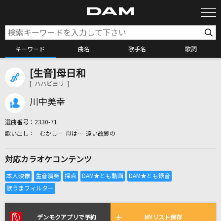
キーワード
曲名
歌手名
歌詞
[生音]母日和
カラオケ検索
[ ハハビヨリ ]
川中美幸
カラオケ店舗検索
選曲番号：
2330-71
むかし… 母は… 遠い故郷の
カラオケリクエスト
対応カラオケコンテンツ
全国りれき
リアルタイムで歌われている曲の一覧
デンモクアプリで予約
MYリスト保存