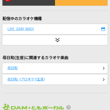
ロメオ(ビデオクリップバージョン)
LIP×LIP(勇次郎・愛蔵/CV:内山昂輝・島崎信長)
配信中のカラオケ機種
lulu.
Mrs. GREEN APPLE
LIVE DAM WAO!
My Buddy
超特急
母日和(生音)に関連するカラオケ楽曲
ロウワー
ぬゆり
母日和
Right and Left
母日和 (プロオケ)(生音)
Survive Said The Prophet
残酷な天使のテーゼ
高橋洋子
2026年8月度