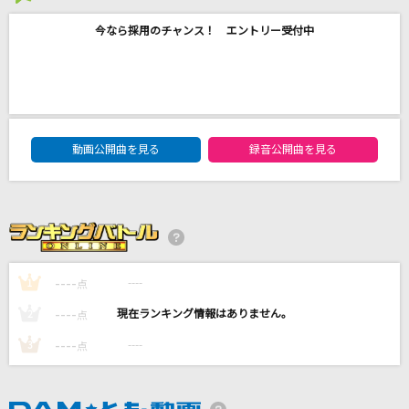
ダーリン
今なら採用のチャンス！ エントリー受付中
Mrs. GREEN APPLE
[生音]チェリー
スピッツ
DAM★ともボーカルエントリーランキング
動画公開曲を見る
録音公開曲を見る
アロハ・エ・コモ・マイ～リロ アンド スティッ
チ ザ・シリーズ
DISNEY
私は最強 (ウタ from ONE PIECE FILM RED)
Ado
----
----
1
点
もっと見る
----
----
2
点
----
----
3
点
DAMの新曲・ランキングなど
カラオケ最新情報をチェック！