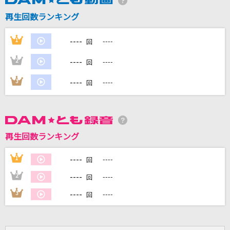
再生回数ランキング
DAMに会員登録・ログインして
----
1
----
回
カラオケをもっと楽しもう！
----
2
----
回
----
3
----
回
自宅でカラオケ歌い放題！
家族や友達と一緒に！練習にも！
再生回数ランキング
----
1
----
回
----
2
----
回
----
3
----
回