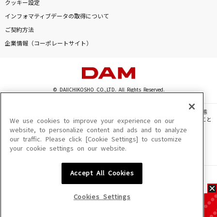
クッキー設定
インフォマティブデータの取得について
ご契約方法
企業情報（コーポレートサイト）
© DAIICHIKOSHO CO.,LTD. All Rights Reserved.
このサイトに掲載されている一切の文章・画像・写真・動画・音声等を、手段や形態
を問わず、著作権法の定める範囲を超えて無断で複製、転載、ファイル化などすること
We use cookies to improve your experience on our
を禁じます。
website, to personalize content and ads and to analyze
our traffic. Please click [Cookie Settings] to customize
楽曲及びコンテンツは、機種によりご利用いただけない場合があります。
your cookie settings on our website.
楽曲及びコンテンツの配信日、配信内容が変更になる場合があります。
楽曲によりMYリスト保存ができない場合があります。
Accept All Cookies
JASRAC許諾番号
6602250213Y31015 6602250112Y38026 6602250240Y31015
6602250241Y45122
Cookies Settings
NexTone許諾番号
ID000002945 ID000002947 ID000002937 ID000002938