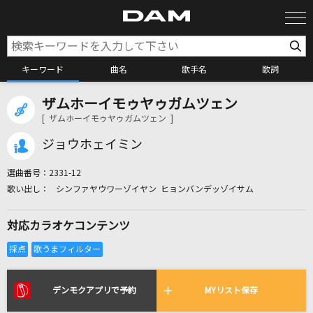
キーワード
曲名
歌手名
歌詞
ザムホーイモゥヤゥガムツェン
カラオケ検索
[ ザムホーイモゥヤゥガムツェン ]
ジョウホェイミン
カラオケ店舗検索
選曲番号：
2331-12
シンファヤウワーゾイヤン ヒョンバンデッゾイサム
カラオケリクエスト
対応カラオケコンテンツ
全国りれき
リアルタイムで歌われている曲の一覧
デンモクアプリで予約
MYリスト保存