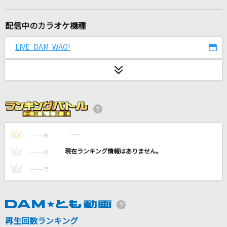
サヨナラの意味
乃木坂46
配信中のカラオケ機種
[生音]恋
LIVE DAM WAO!
back number
ダンバイン とぶ
MIQ(MIO)
[生音]サザン・ウインド
中森明菜
----
----
1
点
----
----
2
点
ロキ
----
----
3
点
みきとP
きゅうくらりん
いよわ feat.可不
再生回数ランキング