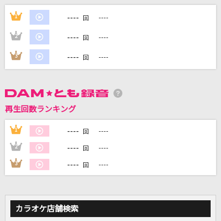
realitYhurts.
----
1
----
回
CVLTE
----
2
----
回
[生音]長い夜
----
3
----
回
松山千春
ビリミリオン
優里
再生回数ランキング
ワンアンドオンリー
----
1
----
回
timelesz
----
2
----
回
もっと見る
----
3
----
回
DAMの新曲・ランキングなど
カラオケ最新情報をチェック！
カラオケ店舗検索