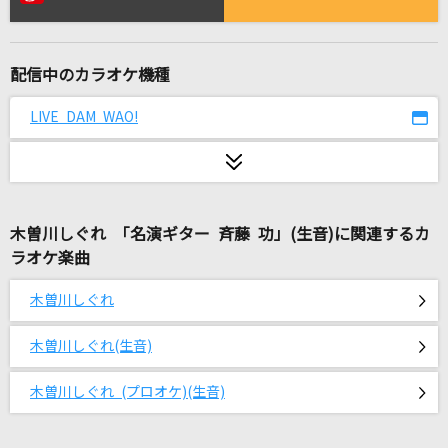
サウダージ
ポルノグラフィティ
配信中のカラオケ機種
ユートピア
AliA
LIVE DAM WAO!
[生音]ヒッチコック
ヨルシカ
木曽川しぐれ 「名演ギター 斉藤 功」(生音)に関連するカ
真・運命
ラオケ楽曲
M!LK (曽野舜太・山中柔太朗)
木曽川しぐれ
ガッチャマンの歌
子門真人
木曽川しぐれ(生音)
らしさ
木曽川しぐれ (プロオケ)(生音)
Official髭男dism