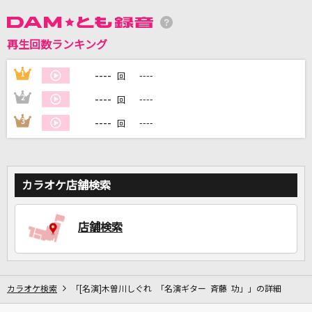
DAMに会員登録・ログインして
再生回数ランキング
カラオケをもっと楽しもう！
----
1
----
回
----
2
----
回
----
3
----
回
自宅でカラオケ歌い放題！
家族や友達と一緒に！練習にも！
カラオケ店舗検索
店舗検索
カラオケ検索
「[名演]木曽川しぐれ 「名演ギター 斉藤 功」」の詳細