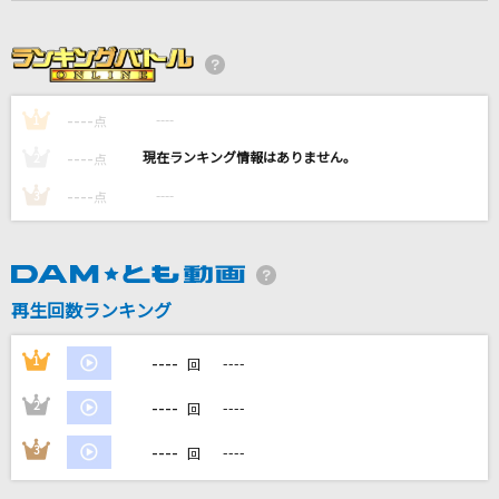
くままは屈強
くまま
メリクリ
----
----
1
点
BoA
----
----
2
点
天国
----
----
3
点
Mrs. GREEN APPLE
爆笑
syudou
再生回数ランキング
もっと見る
----
1
----
回
----
2
----
回
DAMの新曲・ランキングなど
カラオケ最新情報をチェック！
----
3
----
回