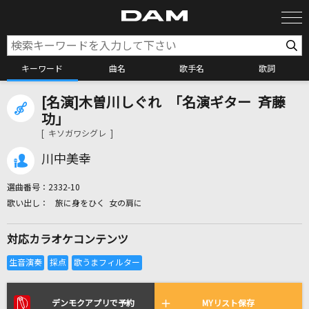
キーワード
曲名
歌手名
歌詞
[名演]木曽川しぐれ 「名演ギター 斉藤
カラオケ検索
功」
[ キソガワシグレ ]
カラオケ店舗検索
川中美幸
選曲番号：
2332-10
カラオケリクエスト
旅に身をひく 女の肩に
対応カラオケコンテンツ
全国りれき
リアルタイムで歌われている曲の一覧
デンモクアプリで予約
MYリスト保存