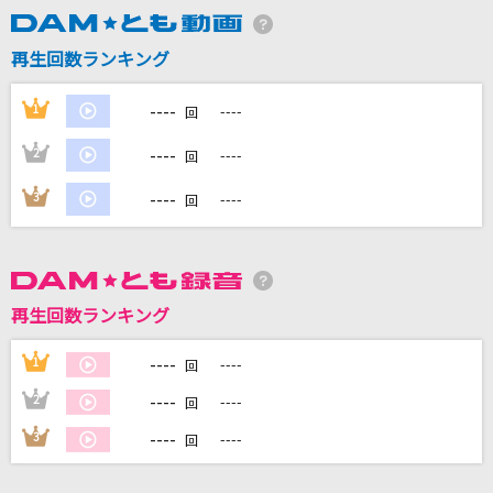
再生回数ランキング
DAMに会員登録・ログインして
カラオケをもっと楽しもう！
----
1
----
回
----
2
----
回
----
3
----
回
自宅でカラオケ歌い放題！
家族や友達と一緒に！練習にも！
再生回数ランキング
----
1
----
回
----
2
----
回
----
3
----
回