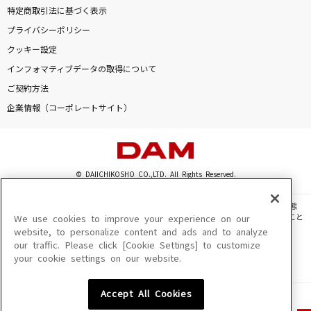
特定商取引法に基づく表示
プライバシーポリシー
クッキー設定
インフォマティブデータの取得について
ご契約方法
企業情報（コーポレートサイト）
© DAIICHIKOSHO CO.,LTD. All Rights Reserved.
このサイトに掲載されている一切の文章・画像・写真・動画・音声等を、手段や形態
を問わず、著作権法の定める範囲を超えて無断で複製、転載、ファイル化などすること
We use cookies to improve your experience on our
を禁じます。
website, to personalize content and ads and to analyze
our traffic. Please click [Cookie Settings] to customize
楽曲及びコンテンツは、機種によりご利用いただけない場合があります。
your cookie settings on our website.
楽曲及びコンテンツの配信日、配信内容が変更になる場合があります。
楽曲によりMYリスト保存ができない場合があります。
Accept All Cookies
JASRAC許諾番号
6602250213Y31015 6602250112Y38026 6602250240Y31015