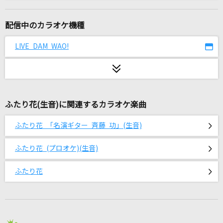
TATTOO
Official髭男dism
配信中のカラオケ機種
シャルル
LIVE DAM WAO!
バルーン
(please)forgive
BUMP OF CHICKEN
ふたり花(生音)に関連するカラオケ楽曲
夏祭り
ふたり花 「名演ギター 斉藤 功」(生音)
Whiteberry
ふたり花 (プロオケ)(生音)
心よ原始に戻れ
高橋洋子
ふたり花
LOVE 2000
hitomi