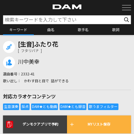
キーワード
曲名
歌手名
歌詞
[生音]ふたり花
カラオケ検索
[ フタリバナ ]
川中美幸
カラオケ店舗検索
選曲番号：
2332-41
かわす目と目で 話ができる
カラオケリクエスト
対応カラオケコンテンツ
全国りれき
リアルタイムで歌われている曲の一覧
デンモクアプリで予約
MYリスト保存