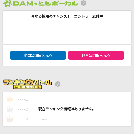
ひと夏の長さより…
2026年8月度
乃木坂46
今なら採用のチャンス！ エントリー受付中
カリスマックス
Snow Man
[生音]言って。
DAM★ともボーカルエントリーランキング
動画公開曲を見る
録音公開曲を見る
ヨルシカ
怪獣の花唄
Vaundy
もっと見る
----
----
1
点
----
----
2
点
DAMの新曲・ランキングなど
カラオケ最新情報をチェック！
----
----
3
点