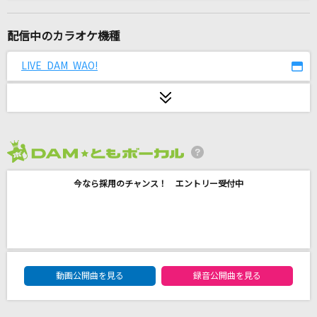
アイデンティティ
酒井ミキオ
配信中のカラオケ機種
君の為のキミノウタ(ビデオクリップバージョン)
LIVE DAM WAO!
川崎鷹也
PLAY
SEKAI NO OWARI(世界の終わり)
2026年8月度
君って
今なら採用のチャンス！ エントリー受付中
西野カナ
[生音]恋のメガラバ
マキシマム ザ ホルモン
DAM★ともボーカルエントリーランキング
ライラック
動画公開曲を見る
録音公開曲を見る
Mrs. GREEN APPLE