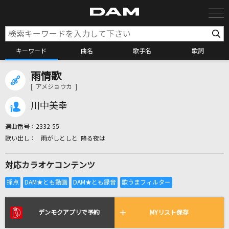
キーワード
曲名
歌手名
歌詞
雨情歌
カラオケ検索
[ アメジョウカ ]
川中美幸
カラオケ店舗検索
選曲番号：
2332-55
雨がしとしと 降る夜は
カラオケリクエスト
対応カラオケコンテンツ
全国りれき
リアルタイムで歌われている曲の一覧
デンモクアプリで予約
MYリスト保存