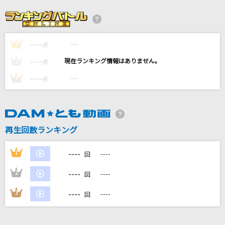
最後の雨
中西保志
----
----
1
真・運命
点
M!LK (曽野舜太・山中柔太朗)
----
----
2
点
----
----
3
点
Into the Sky
SawanoHiroyuki[nZk]:Tielle
[生音]川の流れのように
再生回数ランキング
美空ひばり
----
1
----
回
もっと見る
----
2
----
回
DAMの新曲・ランキングなど
----
3
----
回
カラオケ最新情報をチェック！