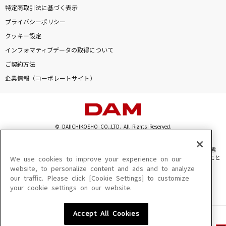
特定商取引法に基づく表示
プライバシーポリシー
クッキー設定
インフォマティブデータの取得について
ご契約方法
企業情報（コーポレートサイト）
© DAIICHIKOSHO CO.,LTD. All Rights Reserved.
このサイトに掲載されている一切の文章・画像・写真・動画・音声等を、手段や形態
を問わず、著作権法の定める範囲を超えて無断で複製、転載、ファイル化などすること
We use cookies to improve your experience on our
を禁じます。
website, to personalize content and ads and to analyze
our traffic. Please click [Cookie Settings] to customize
楽曲及びコンテンツは、機種によりご利用いただけない場合があります。
your cookie settings on our website.
楽曲及びコンテンツの配信日、配信内容が変更になる場合があります。
楽曲によりMYリスト保存ができない場合があります。
Accept All Cookies
JASRAC許諾番号
6602250213Y31015 6602250112Y38026 6602250240Y31015