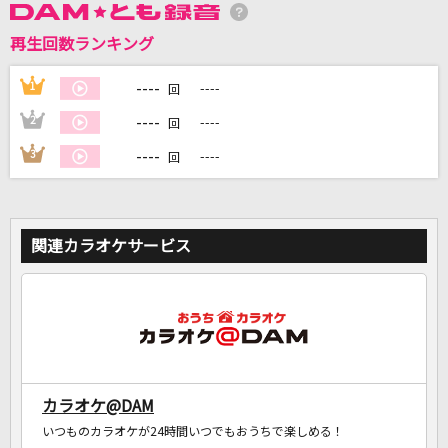
再生回数ランキング
DAMに会員登録・ログインして
カラオケをもっと楽しもう！
----
1
----
回
----
2
----
回
----
3
----
回
自宅でカラオケ歌い放題！
家族や友達と一緒に！練習にも！
関連カラオケサービス
カラオケ@DAM
いつものカラオケが24時間いつでもおうちで楽しめる！