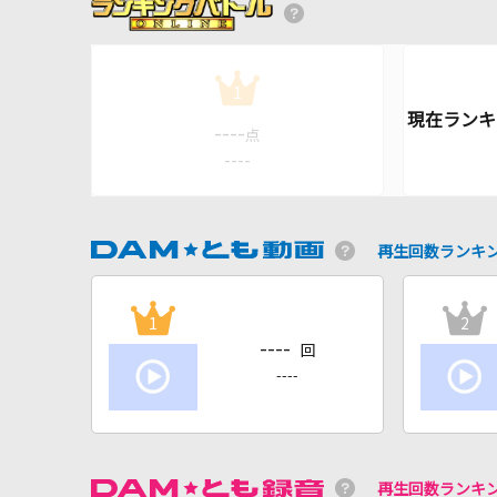
1
----
点
----
再生回数ランキ
1
2
----
回
----
再生回数ランキ