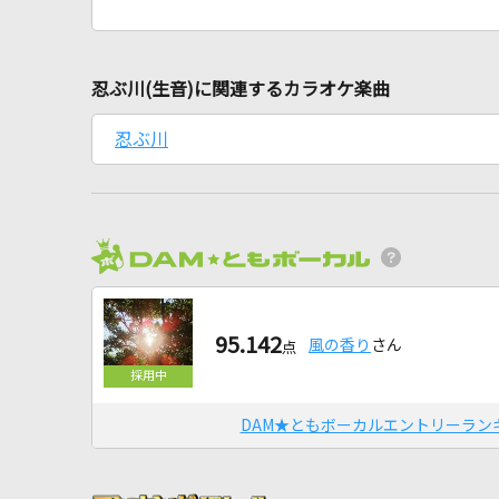
忍ぶ川(生音)に関連するカラオケ楽曲
忍ぶ川
95.142
風の香り
さん
点
DAM★ともボーカルエントリーラン