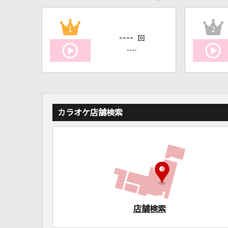
1
2
----
回
----
カラオケ店舗検索
店舗検索