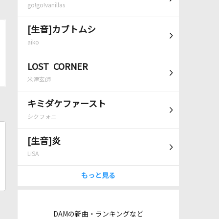
go!go!vanillas
[生音]カブトムシ
aiko
LOST CORNER
米津玄師
キミダケファースト
シクフォニ
[生音]炎
LiSA
もっと見る
DAMの新曲・ランキングなど