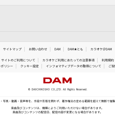
サイトマップ
お問い合わせ
DAM
DAM★とも
カラオケ＠DAM
サイトのご利用について
カラオケご利用にあたっての注意事項
利用規約
ーポリシー
クッキー設定
インフォマティブデータの取得について
ご契
© DAIICHIKOSHO CO.,LTD. All Rights Reserved.
・写真・動画・音声等を、手段や形態を問わず、著作権法の定める範囲を超えて無断で複
楽曲及びコンテンツは、機種によりご利用いただけない場合があります。
楽曲及びコンテンツの配信日、配信内容が変更になる場合があります。