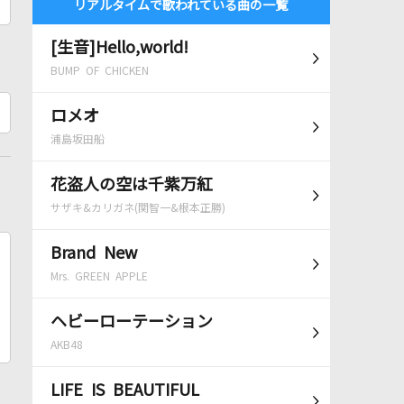
リアルタイムで歌われている曲の一覧
[生音]Hello,world!
BUMP OF CHICKEN
ロメオ
浦島坂田船
花盗人の空は千紫万紅
サザキ&カリガネ(関智一&根本正勝)
Brand New
Mrs. GREEN APPLE
ヘビーローテーション
AKB48
LIFE IS BEAUTIFUL