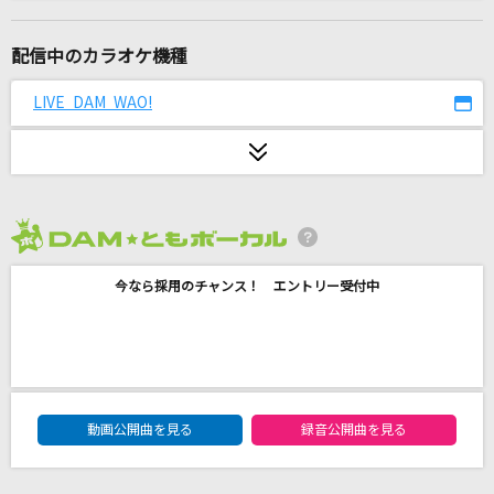
Nameless Story
寺島拓篤
配信中のカラオケ機種
呪って呪って
LIVE DAM WAO!
＝LOVE
Universe
Official髭男dism
2026年8月度
サムライハート(Some Like It Hot!!)
今なら採用のチャンス！ エントリー受付中
SPYAIR
シャルル
バルーン
DAM★ともボーカルエントリーランキング
妄想疾患■ガール
動画公開曲を見る
録音公開曲を見る
大柴広己(もじゃ) feat.GUMI