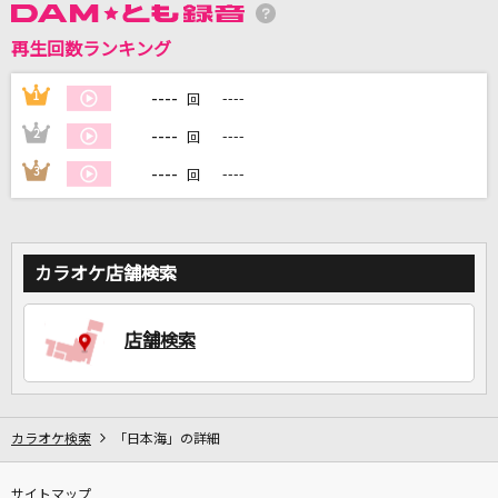
再生回数ランキング
DAMに会員登録・ログインして
カラオケをもっと楽しもう！
----
1
----
回
----
2
----
回
----
3
----
回
自宅でカラオケ歌い放題！
家族や友達と一緒に！練習にも！
カラオケ店舗検索
店舗検索
カラオケ検索
「日本海」の詳細
サイトマップ