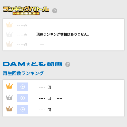
YouTubeテーマソング
HIKAKIN & SEIKIN
----
----
1
[生音]プライド革命
点
CHiCO with HoneyWorks
----
----
2
点
----
----
3
点
metamorphose
高橋洋子
[生音]ただ君に晴れ
再生回数ランキング
ヨルシカ
----
1
----
回
もっと見る
----
2
----
回
DAMの新曲・ランキングなど
----
3
----
回
カラオケ最新情報をチェック！