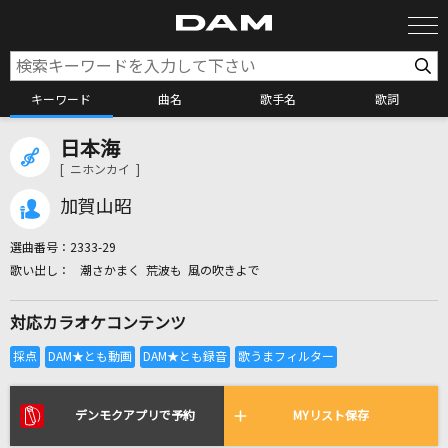
キーワード
曲名
歌手名
歌詞
日本海
カラオケ検索
[ ニホンカイ ]
加賀山昭
カラオケ店舗検索
選曲番号：
2333-29
潮さかまく 荒波も 風の吹きよで
カラオケリクエスト
対応カラオケコンテンツ
全国りれき
リアルタイムで歌われている曲の一覧
デンモクアプリで予約
MYリスト保存