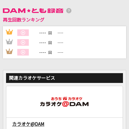
DAMに会員登録・ログインして
再生回数ランキング
カラオケをもっと楽しもう！
----
1
----
回
----
2
----
回
----
3
----
回
自宅でカラオケ歌い放題！
家族や友達と一緒に！練習にも！
関連カラオケサービス
カラオケ@DAM