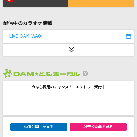
残酷な天使のテーゼ
高橋洋子
配信中のカラオケ機種
Believe In You
岡田有希子
LIVE DAM WAO!
Subtitle
Official髭男dism
[生音]部屋
2026年8月度
シャイトープ
今なら採用のチャンス！ エントリー受付中
睡る君
OddRe:
Time goes by
DAM★ともボーカルエントリーランキング
Every Little Thing
動画公開曲を見る
録音公開曲を見る