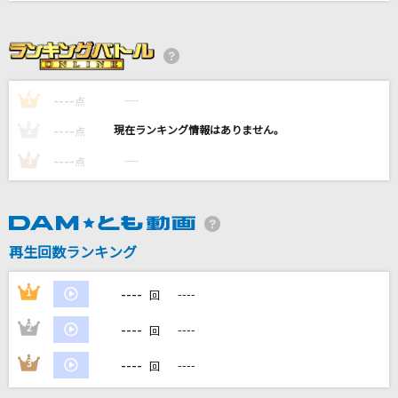
アシタノヒカリ
AAA(トリプル・エー)
多分、風。
----
----
1
点
サカナクション
----
----
2
点
夏夜のマジック
----
----
3
点
indigo la End
[生音]The Beginning
ONE OK ROCK
再生回数ランキング
もっと見る
----
1
----
回
----
2
----
DAMの新曲・ランキングなど
回
カラオケ最新情報をチェック！
----
3
----
回