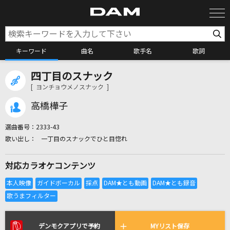
キーワード
曲名
歌手名
歌詞
四丁目のスナック
カラオケ検索
[ ヨンチョウメノスナック ]
高橋樺子
カラオケ店舗検索
選曲番号：
2333-43
一丁目のスナックでひと目惚れ
カラオケリクエスト
対応カラオケコンテンツ
全国りれき
リアルタイムで歌われている曲の一覧
デンモクアプリで予約
MYリスト保存