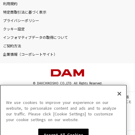
利用規約
特定商取引法に基づく表示
プライバシーポリシー
クッキー設定
インフォマティブデータの取得について
ご契約方法
企業情報（コーポレートサイト）
© DAIICHIKOSHO CO.,LTD. All Rights Reserved.
このサイトに掲載されている一切の文章・画像・写真・動画・音声等を、手段や形態
を問わず、著作権法の定める範囲を超えて無断で複製、転載、ファイル化などすること
We use cookies to improve your experience on our
を禁じます。
website, to personalize content and ads and to analyze
our traffic. Please click [Cookie Settings] to customize
楽曲及びコンテンツは、機種によりご利用いただけない場合があります。
your cookie settings on our website.
楽曲及びコンテンツの配信日、配信内容が変更になる場合があります。
楽曲によりMYリスト保存ができない場合があります。