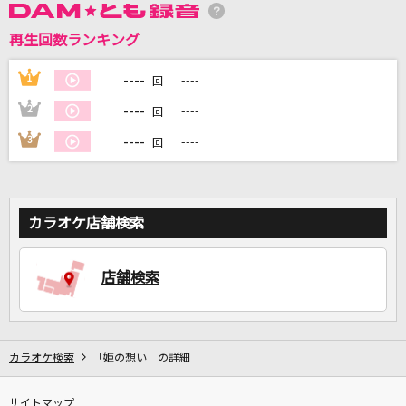
再生回数ランキング
DAMに会員登録・ログインして
カラオケをもっと楽しもう！
----
1
----
回
----
2
----
回
----
3
----
回
自宅でカラオケ歌い放題！
家族や友達と一緒に！練習にも！
カラオケ店舗検索
店舗検索
カラオケ検索
「姫の想い」の詳細
サイトマップ