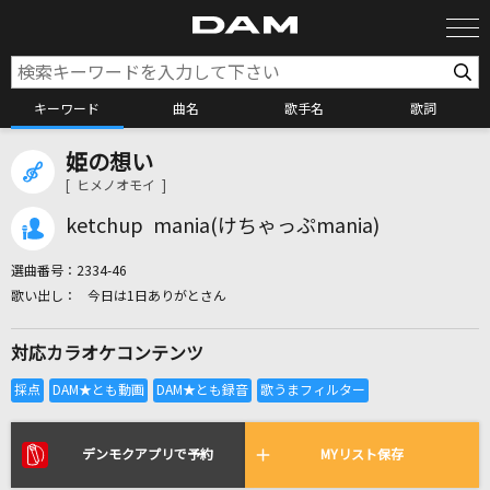
キーワード
曲名
歌手名
歌詞
姫の想い
カラオケ検索
[ ヒメノオモイ ]
ketchup mania(けちゃっぷmania)
カラオケ店舗検索
選曲番号：
2334-46
今日は1日ありがとさん
カラオケリクエスト
対応カラオケコンテンツ
全国りれき
リアルタイムで歌われている曲の一覧
デンモクアプリで予約
MYリスト保存