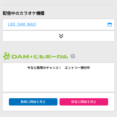
[生音]世界が終るまでは…
WANDS
配信中のカラオケ機種
あびすいんざわーるど
LIVE DAM WAO!
Eve
新宝島(ビデオクリップバージョン)
サカナクション
2026年8月度
ずっと好きだった
今なら採用のチャンス！ エントリー受付中
斉藤和義
Magic
Mrs. GREEN APPLE
DAM★ともボーカルエントリーランキング
With-you
動画公開曲を見る
録音公開曲を見る
La'cryma Christi