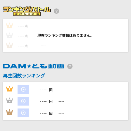
ブルーウォーター
森川美穂
----
----
1
タペストリー
点
Snow Man
----
----
2
点
----
----
3
点
RHYTHM EMOTION
TWO-MIX
残響散歌 -アニメ映像 ver.-(TVサイズ)
再生回数ランキング
Aimer(エメ)
----
1
----
回
もっと見る
----
2
----
回
DAMの新曲・ランキングなど
----
3
----
回
カラオケ最新情報をチェック！