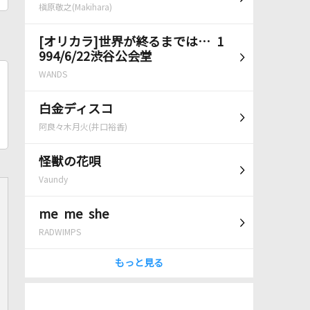
槇原敬之(Makihara)
[オリカラ]世界が終るまでは… 1
994/6/22渋谷公会堂
WANDS
白金ディスコ
阿良々木月火(井口裕香)
怪獣の花唄
Vaundy
me me she
RADWIMPS
もっと見る