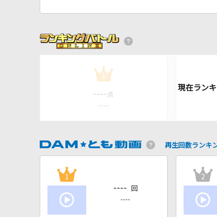
1
----
点
----
再生回数ランキ
1
2
----
回
----