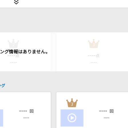
2
3
----
----
点
点
----
----
ング
3
----
----
回
回
----
----