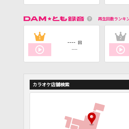
再生回数ランキ
1
2
----
回
----
カラオケ店舗検索