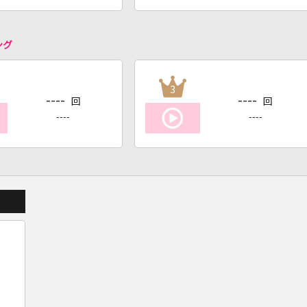
ング
3
----
----
回
回
----
----