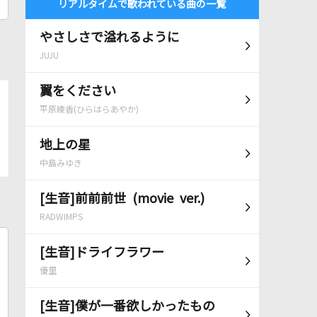
リアルタイムで歌われている曲の一覧
やさしさで溢れるように
JUJU
翼をください
平原綾香(ひらはらあやか)
地上の星
中島みゆき
[生音]前前前世 (movie ver.)
RADWIMPS
[生音]ドライフラワー
優里
[生音]僕が一番欲しかったもの