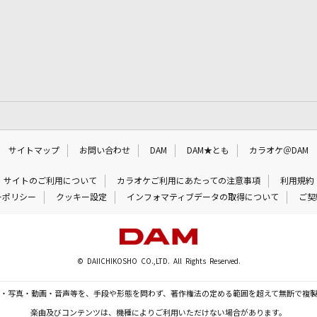
サイトマップ
お問い合わせ
DAM
DAM★とも
カラオケ＠DAM
サイトのご利用について
カラオケご利用にあたっての注意事項
利用規約
ーポリシー
クッキー設定
インフォマティブデータの取得について
ご契
© DAIICHIKOSHO CO.,LTD. All Rights Reserved.
・写真・動画・音声等を、手段や形態を問わず、著作権法の定める範囲を超えて無断で複
楽曲及びコンテンツは、機種によりご利用いただけない場合があります。