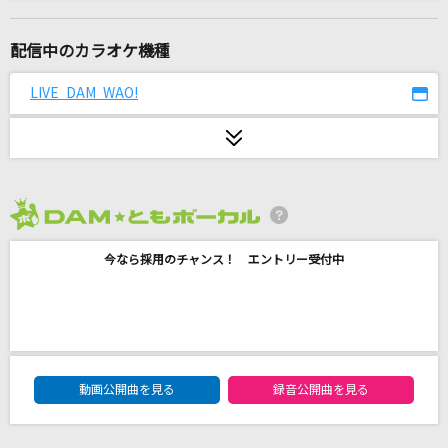
あの子コンプレックス
＝LOVE
配信中のカラオケ機種
[生音]果てなく続くストーリー
LIVE DAM WAO!
Misia
あいつら全員同窓会
ずっと真夜中でいいのに。
2026年8月度
Guilty
今なら採用のチャンス！ エントリー受付中
BULLET PINK
Be Starters!(TVサイズ)
喜多村英梨
DAM★ともボーカルエントリーランキング
STORY
動画公開曲を見る
録音公開曲を見る
小野賢章