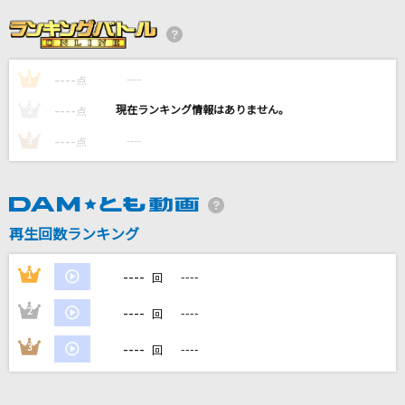
GUITARは泣いている
B'z
----
----
1
繋いだ手から
点
back number
----
----
2
点
----
----
3
点
KONKON Beats
白上フブキ
アカシア(ポケモンスペシャルMV「GOTCHA！」
再生回数ランキング
ver.)
BUMP OF CHICKEN
----
1
----
回
もっと見る
----
2
----
回
----
3
----
回
DAMの新曲・ランキングなど
カラオケ最新情報をチェック！