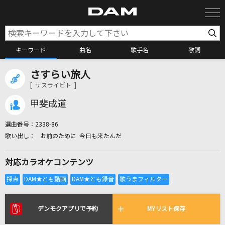
キーワード
曲名
歌手名
歌詞
さすらい旅人
カラオケ検索
[ サスライビト ]
甲斐成道
カラオケ店舗検索
選曲番号：
2338-86
お前のために 今日も来たんだ
カラオケリクエスト
対応カラオケコンテンツ
全国りれき
リアルタイムで歌われている曲の一覧
デンモクアプリで予約
MYリスト保存