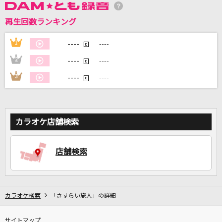
再生回数ランキング
DAMに会員登録・ログインして
----
1
----
回
カラオケをもっと楽しもう！
----
2
----
回
----
3
----
回
自宅でカラオケ歌い放題！
家族や友達と一緒に！練習にも！
カラオケ店舗検索
店舗検索
カラオケ検索
「さすらい旅人」の詳細
サイトマップ