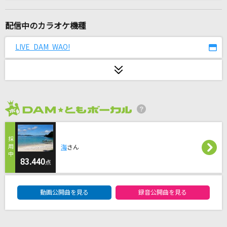
夏待ち
ROUND TABLE featuring Nino
配信中のカラオケ機種
ワタリドリ
LIVE DAM WAO!
[Alexandros]
このまま君だけを奪い去りたい
DEEN
2026年8月度
[生音]夏恋
シド
海
さん
Nighthawks
83.440
点
米津玄師
DAM★ともボーカルエントリーランキング
動画公開曲を見る
録音公開曲を見る
M八七(ビデオクリップバージョン)
米津玄師