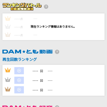
Subtitle
Official髭男dism
----
----
1
点
黒毛和牛上塩タン焼680円
----
----
2
点
大塚 愛
----
----
3
点
[生音]こころ花
キム・ヨンジャ
あなたに恋をしてみました
再生回数ランキング
chay
----
1
----
回
もっと見る
----
2
----
回
DAMの新曲・ランキングなど
----
3
----
回
カラオケ最新情報をチェック！