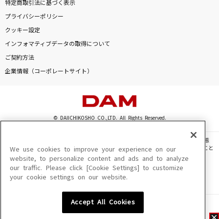
特定商取引法に基づく表示
プライバシーポリシー
クッキー設定
インフォマティブデータの取得について
ご契約方法
企業情報（コーポレートサイト）
© DAIICHIKOSHO CO.,LTD. All Rights Reserved.
このサイトに掲載されている一切の文章・画像・写真・動画・音声等を、手段や形態
を問わず、著作権法の定める範囲を超えて無断で複製、転載、ファイル化などすること
We use cookies to improve your experience on our
を禁じます。
website, to personalize content and ads and to analyze
our traffic. Please click [Cookie Settings] to customize
楽曲及びコンテンツは、機種によりご利用いただけない場合があります。
your cookie settings on our website.
楽曲及びコンテンツの配信日、配信内容が変更になる場合があります。
楽曲によりMYリスト保存ができない場合があります。
Accept All Cookies
JASRAC許諾番号
6602250213Y31015 6602250112Y38026 6602250240Y31015
6602250241Y45122