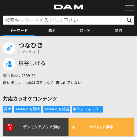
キーワード
曲名
歌手名
歌詞
つなひき
カラオケ検索
[ ツナヒキ ]
泉谷しげる
カラオケ店舗検索
選曲番号：
2339-20
お前は海でもなく 俺は山でもない
カラオケリクエスト
対応カラオケコンテンツ
全国りれき
リアルタイムで歌われている曲の一覧
デンモクアプリで予約
MYリスト保存