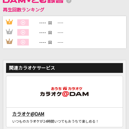
再生回数ランキング
DAMに会員登録・ログインして
カラオケをもっと楽しもう！
----
1
----
回
----
2
----
回
----
3
----
回
自宅でカラオケ歌い放題！
家族や友達と一緒に！練習にも！
関連カラオケサービス
カラオケ@DAM
いつものカラオケが24時間いつでもおうちで楽しめる！