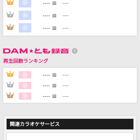
----
1
----
回
----
2
----
回
DAMに会員登録・ログインして
カラオケをもっと楽しもう！
----
3
----
回
自宅でカラオケ歌い放題！
再生回数ランキング
家族や友達と一緒に！練習にも！
----
1
----
回
----
2
----
回
----
3
----
回
関連カラオケサービス