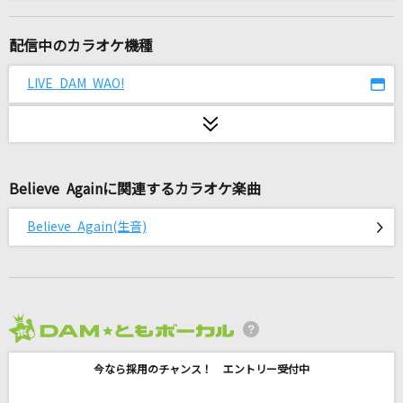
[生音]月物語
五木ひろし
配信中のカラオケ機種
ゆけむり魂温泉
LIVE DAM WAO!
魂音泉
[生音]綾
My Hair is Bad
Believe Againに関連するカラオケ楽曲
ツバメ
Believe Again(生音)
YOASOBI with ミドリーズ
[生音]空も飛べるはず
スピッツ
2026年8月度
366日
今なら採用のチャンス！ エントリー受付中
川崎鷹也