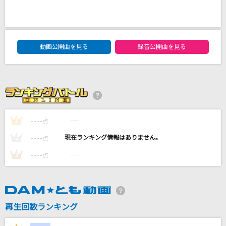
トレモロ
米津玄師
DAM★ともボーカルエントリーランキング
Kawasaki Drift
動画公開曲を見る
録音公開曲を見る
BAD HOP
ケダモノのフレンズ
にしな
----
----
1
点
楽園PROJECT
Ray
----
----
2
点
----
----
3
点
もっと見る
DAMの新曲・ランキングなど
カラオケ最新情報をチェック！
再生回数ランキング