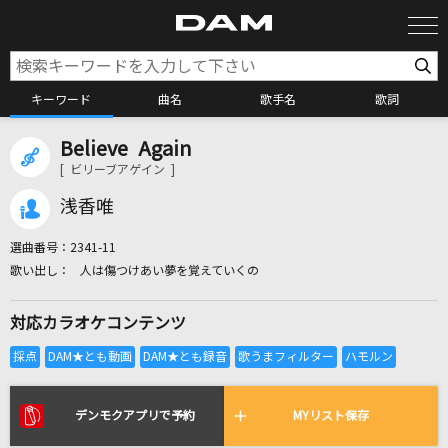
キーワード
曲名
歌手名
歌詞
Believe Again
カラオケ検索
[ ビリーブアゲイン ]
浅香唯
カラオケ店舗検索
選曲番号：
2341-11
人は傷つけあい夢を覚えていくの
カラオケリクエスト
対応カラオケコンテンツ
全国りれき
リアルタイムで歌われている曲の一覧
デンモクアプリで予約
MYリスト保存