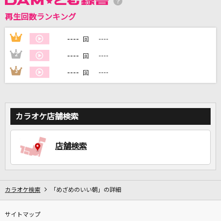
再生回数ランキング
DAMに会員登録・ログインして
----
1
----
回
カラオケをもっと楽しもう！
----
2
----
回
----
3
----
回
自宅でカラオケ歌い放題！
家族や友達と一緒に！練習にも！
カラオケ店舗検索
店舗検索
カラオケ検索
「めざめのいい朝」の詳細
サイトマップ