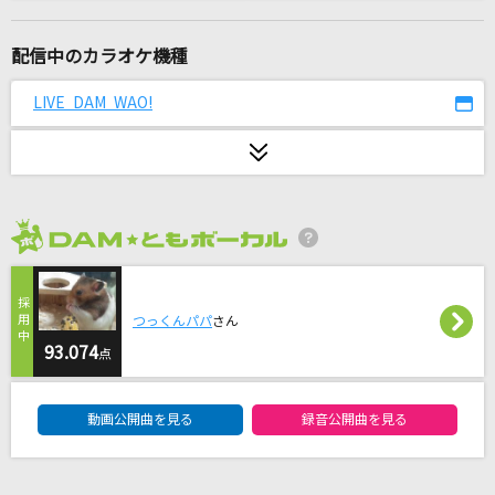
Driver's High(ビデオクリップバージョン)
L'Arc-en-Ciel
配信中のカラオケ機種
女の愛想は武器じゃない
LIVE DAM WAO!
OCHA NORMA
JAM
THE YELLOW MONKEY
2026年8月度
[生音]津軽海峡・冬景色
石川さゆり
つっくんパパ
さん
[生音]プロローグ
93.074
点
Uru
DAM★ともボーカルエントリーランキング
動画公開曲を見る
録音公開曲を見る
歩いて帰ろう
斉藤和義