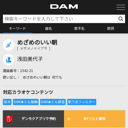
キーワード
曲名
歌手名
歌詞
めざめのいい朝
カラオケ検索
[ メザメノイイアサ ]
浅田美代子
カラオケ店舗検索
選曲番号：
2342-21
めざめのいい朝は 何でも
カラオケリクエスト
対応カラオケコンテンツ
全国りれき
リアルタイムで歌われている曲の一覧
デンモクアプリで予約
MYリスト保存