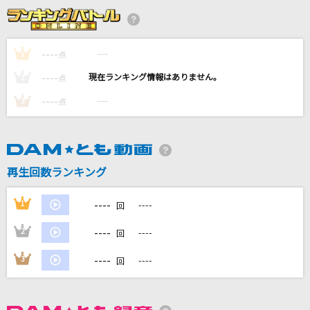
未完成
家入レオ
----
----
1
点
花束
----
----
2
点
back number
----
----
3
点
もってけ!セーラーふく
泉こなた・柊かがみ・柊つかさ・高良みゆき(平野綾・加藤英美里・福原
香織・遠藤綾)
再生回数ランキング
[生音]綾
My Hair is Bad
----
1
----
回
もっと見る
----
2
----
回
----
3
----
回
DAMの新曲・ランキングなど
カラオケ最新情報をチェック！