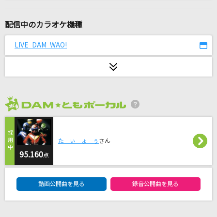
メリッサ
ポルノグラフィティ
配信中のカラオケ機種
I Need U Back
LIVE DAM WAO!
藤井 風
創聖のアクエリオン
AKINO
2026年8月度
チャンカパーナ
NEWS
た ぃ ょ ぅ
さん
[プロオケ]I LOVE YOU
95.160
点
尾崎豊
DAM★ともボーカルエントリーランキング
動画公開曲を見る
録音公開曲を見る
迷星叫
MyGO!!!!!