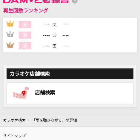
再生回数ランキング
DAMに会員登録・ログインして
カラオケをもっと楽しもう！
----
1
----
回
----
2
----
回
----
3
----
回
自宅でカラオケ歌い放題！
家族や友達と一緒に！練習にも！
カラオケ店舗検索
店舗検索
カラオケ検索
「雨を聴きながら」の詳細
サイトマップ