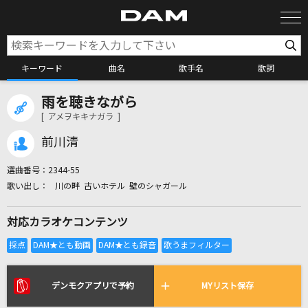
キーワード
曲名
歌手名
歌詞
雨を聴きながら
カラオケ検索
[ アメヲキキナガラ ]
前川清
カラオケ店舗検索
選曲番号：
2344-55
川の畔 古いホテル 壁のシャガール
カラオケリクエスト
対応カラオケコンテンツ
全国りれき
リアルタイムで歌われている曲の一覧
デンモクアプリで予約
MYリスト保存