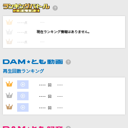
[生音]怪盗
back number
----
----
1
点
VILLAIN
----
----
2
点
Hey! Say! JUMP
----
----
3
点
砂上の哀葬
平敦盛(保志総一朗)
This Is Me [ディス・イズ・ミー]
再生回数ランキング
Keala Settle & The Greatest Showman Ensemble
----
1
----
回
もっと見る
----
2
----
回
DAMの新曲・ランキングなど
----
3
----
回
カラオケ最新情報をチェック！