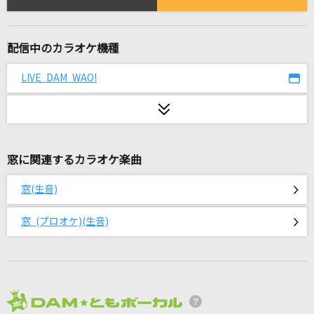
奏(かなで)
スキマスイッチ
配信中のカラオケ機種
[生音]心という名の不可解
Ado
LIVE DAM WAO!
Pretender
Official髭男dism
窓に関連するカラオケ楽曲
初恋のひと
小川知子
窓(生音)
GHOST
窓 (プロオケ)(生音)
星街すいせい
[生音]M
PRINCESS PRINCESS
2026年8月度