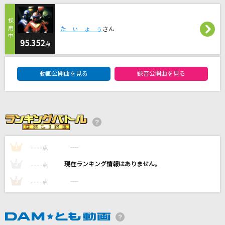
[生音]桜
コブクロ
た ぃ ょ ぅ
さん
95.352
点
[生音]OH MY LITTLE GIRL
尾崎豊
DAM★ともボーカルエントリーランキング
動画公開曲を見る
録音公開曲を見る
シャルル
バルーン
[生音]青と夏
Mrs. GREEN APPLE
----
----
1
点
もっと見る
----
----
2
点
----
----
3
点
DAMの新曲・ランキングなど
カラオケ最新情報をチェック！