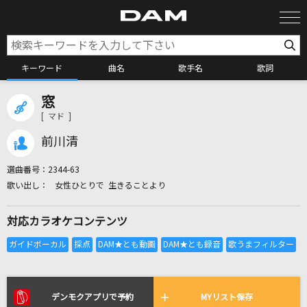
キーワード
曲名
歌手名
歌詞
窓
カラオケ検索
[ マド ]
前川清
カラオケ店舗検索
選曲番号：
2344-63
女性ひとりで 生きることより
カラオケリクエスト
対応カラオケコンテンツ
全国りれき
リアルタイムで歌われている曲の一覧
デンモクアプリで予約
MYリスト保存