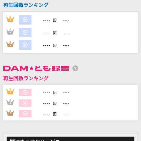
再生回数ランキング
DAMに会員登録・ログインして
----
1
----
回
カラオケをもっと楽しもう！
----
2
----
回
----
3
----
回
自宅でカラオケ歌い放題！
家族や友達と一緒に！練習にも！
再生回数ランキング
----
1
----
回
----
2
----
回
----
3
----
回