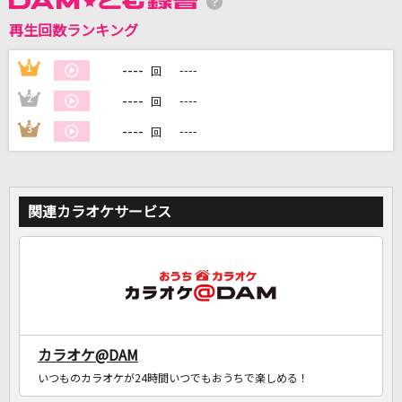
再生回数ランキング
DAMに会員登録・ログインして
カラオケをもっと楽しもう！
----
1
----
回
----
2
----
回
----
3
----
回
自宅でカラオケ歌い放題！
家族や友達と一緒に！練習にも！
関連カラオケサービス
カラオケ@DAM
いつものカラオケが24時間いつでもおうちで楽しめる！