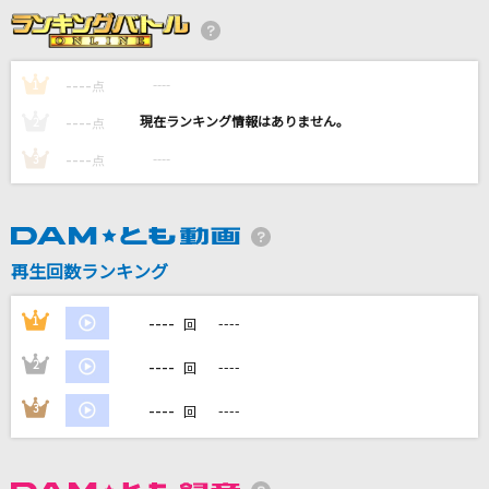
アンドロイドガール
DECO*27
----
----
1
点
TIME
----
----
2
点
B'z
----
----
3
点
[生音]未来予想図Ⅱ
DREAMS COME TRUE
[生音]Utauyo!!MIRACLE
再生回数ランキング
放課後ティータイム
----
1
----
回
もっと見る
----
2
----
回
DAMの新曲・ランキングなど
----
3
----
回
カラオケ最新情報をチェック！