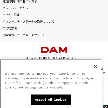
特定商取引法に基づく表示
プライバシーポリシー
クッキー設定
インフォマティブデータの取得について
ご契約方法
企業情報（コーポレートサイト）
© DAIICHIKOSHO CO.,LTD. All Rights Reserved.
このサイトに掲載されている一切の文章・画像・写真・動画・音声等を、手段や形態
を問わず、著作権法の定める範囲を超えて無断で複製、転載、ファイル化などすること
We use cookies to improve your experience on our
を禁じます。
website, to personalize content and ads and to analyze
our traffic. Please click [Cookie Settings] to customize
楽曲及びコンテンツは、機種によりご利用いただけない場合があります。
your cookie settings on our website.
楽曲及びコンテンツの配信日、配信内容が変更になる場合があります。
楽曲によりMYリスト保存ができない場合があります。
Accept All Cookies
JASRAC許諾番号
6602250213Y31015 6602250112Y38026 6602250240Y31015
6602250241Y45122