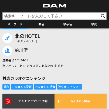
キーワード
曲名
歌手名
歌詞
北のHOTEL
カラオケ検索
[ キタノホテル ]
前川清
カラオケ店舗検索
選曲番号：
2344-68
あゝ ガラス窓にあなたの 名前を
カラオケリクエスト
対応カラオケコンテンツ
全国りれき
リアルタイムで歌われている曲の一覧
デンモクアプリで予約
MYリスト保存