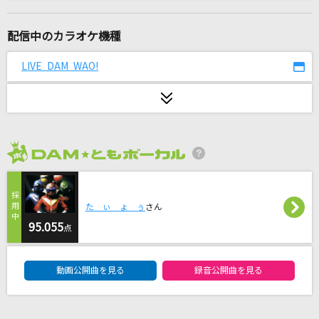
[生音]Love so sweet
嵐(アラシ)
配信中のカラオケ機種
[生音]転がる岩、君に朝が降る
LIVE DAM WAO!
ASIAN KUNG-FU GENERATION
とてと
パペットスンスン
2026年8月度
さらば碧き面影
ロードオブメジャー
た ぃ ょ ぅ
さん
CITRUS
95.055
点
Da-iCE
DAM★ともボーカルエントリーランキング
動画公開曲を見る
録音公開曲を見る
チェリーハント
奏音69 feat.巡音ルカ