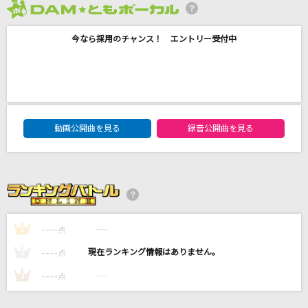
[生音]この恋はスクープされない
2026年8月度
コレサワ
今なら採用のチャンス！ エントリー受付中
鉄道唱歌 <東海道編> 全曲(1～66番)
ダーク・ダックス
海のまにまに
DAM★ともボーカルエントリーランキング
動画公開曲を見る
録音公開曲を見る
YOASOBI
[プロオケ]ごめんね…
高橋真梨子
もっと見る
----
----
1
点
----
----
2
点
DAMの新曲・ランキングなど
カラオケ最新情報をチェック！
----
----
3
点