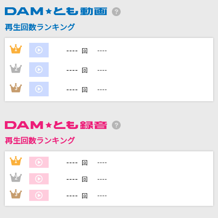
再生回数ランキング
DAMに会員登録・ログインして
カラオケをもっと楽しもう！
----
1
----
回
----
2
----
回
----
3
----
自宅でカラオケ歌い放題！
回
家族や友達と一緒に！練習にも！
再生回数ランキング
----
1
----
回
----
2
----
回
----
3
----
回