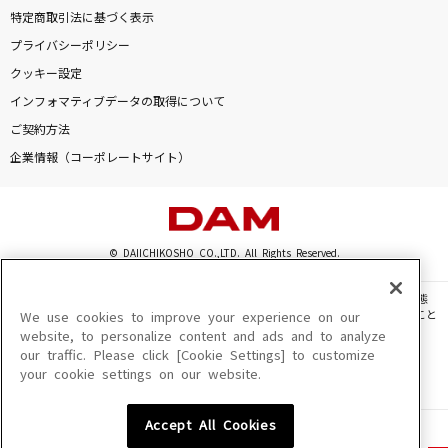
特定商取引法に基づく表示
プライバシーポリシー
クッキー設定
インフォマティブデータの取得について
ご契約方法
企業情報（コーポレートサイト）
© DAIICHIKOSHO CO.,LTD. All Rights Reserved.
このサイトに掲載されている一切の文章・画像・写真・動画・音声等を、手段や形態
を問わず、著作権法の定める範囲を超えて無断で複製、転載、ファイル化などすること
We use cookies to improve your experience on our
を禁じます。
website, to personalize content and ads and to analyze
our traffic. Please click [Cookie Settings] to customize
楽曲及びコンテンツは、機種によりご利用いただけない場合があります。
your cookie settings on our website.
楽曲及びコンテンツの配信日、配信内容が変更になる場合があります。
楽曲によりMYリスト保存ができない場合があります。
Accept All Cookies
JASRAC許諾番号
6602250213Y31015 6602250112Y38026 6602250240Y31015