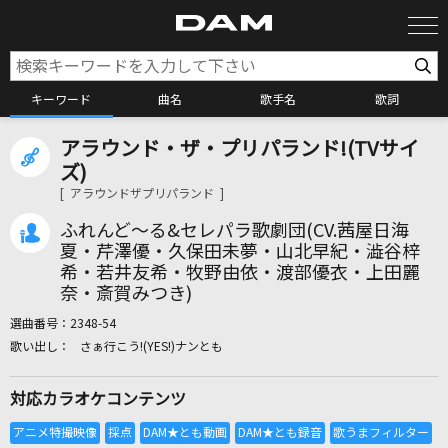
キーワード
曲名
歌手名
歌詞
アラウンド・ザ・プリパランド!(TVサイ
カラオケ検索
ズ)
[ アラウンドザプリパランド ]
カラオケ店舗検索
ふれんど～る&セレパラ歌劇団(CV.茜屋日海
夏・芹澤優・久保田未夢・山北早紀・澁谷梓
希・若井友希・牧野由依・渡部優衣・上田麗
カラオケリクエスト
奈・斎賀みつき)
選曲番号：
2348-54
さぁ行こう!(YES!)ナンとも
全国りれき
対応カラオケコンテンツ
リアルタイムで歌われている曲の一覧