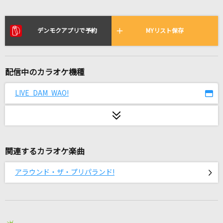
心絵
ロードオブメジャー
デンモクアプリで予約
MYリスト保存
[生音]ロング・バージョン
稲垣潤一
配信中のカラオケ機種
ねねちのギラギラファンミーティング
桃鈴ねね
LIVE DAM WAO!
[生音]お前はいずこ・・・。
寺本圭佑
関連するカラオケ楽曲
[生音]人として
SUPER BEAVER
アラウンド・ザ・プリパランド!
[良音]虹
Aqua Timez