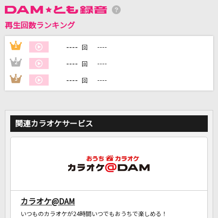
再生回数ランキング
DAMに会員登録・ログインして
カラオケをもっと楽しもう！
----
1
----
回
----
2
----
回
----
3
----
回
自宅でカラオケ歌い放題！
家族や友達と一緒に！練習にも！
関連カラオケサービス
カラオケ@DAM
いつものカラオケが24時間いつでもおうちで楽しめる！