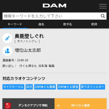
キーワード
曲名
歌手名
歌詞
奥能登しぐれ
カラオケ検索
[ オクノトシグレ ]
増位山太志郎
カラオケ店舗検索
選曲番号：
2349-20
行くも帰るも 日本海 輪島
カラオケリクエスト
対応カラオケコンテンツ
全国りれき
リアルタイムで歌われている曲の一覧
デンモクアプリで予約
MYリスト保存