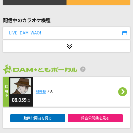
Magic
Mrs. GREEN APPLE
配信中のカラオケ機種
助演女優症
back number
LIVE DAM WAO!
[プロオケ]ごめんね…
高橋真梨子
Avid
2026年8月度
SawanoHiroyuki[nZk]:mizuki
五番街のマリーへ
風来坊
さん
88.059
高橋真梨子
点
DAM★ともボーカルエントリーランキング
[生音]チェリー
動画公開曲を見る
録音公開曲を見る
スピッツ