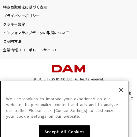
特定商取引法に基づく表示
プライバシーポリシー
クッキー設定
インフォマティブデータの取得について
ご契約方法
企業情報（コーポレートサイト）
© DAIICHIKOSHO CO.,LTD. All Rights Reserved.
このサイトに掲載されている一切の文章・画像・写真・動画・音声等を、手段や形態
を問わず、著作権法の定める範囲を超えて無断で複製、転載、ファイル化などすること
We use cookies to improve your experience on our
を禁じます。
website, to personalize content and ads and to analyze
our traffic. Please click [Cookie Settings] to customize
楽曲及びコンテンツは、機種によりご利用いただけない場合があります。
your cookie settings on our website.
楽曲及びコンテンツの配信日、配信内容が変更になる場合があります。
楽曲によりMYリスト保存ができない場合があります。
Accept All Cookies
JASRAC許諾番号