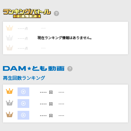
朝焼けのスターマイン
今井麻美
花火
----
----
1
点
三代目 J SOUL BROTHERS from EXILE TRIBE
----
----
2
点
----
----
3
1991(ビデオクリップバージョン)
点
米津玄師
愛くださいませ
再生回数ランキング
≠ME
----
もっと見る
1
----
回
----
2
----
回
DAMの新曲・ランキングなど
カラオケ最新情報をチェック！
----
3
----
回