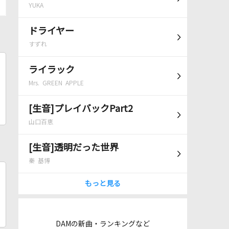
YUKA
ドライヤー
すずれ
ライラック
Mrs. GREEN APPLE
[生音]プレイバックPart2
山口百恵
[生音]透明だった世界
秦 基博
もっと見る
DAMの新曲・ランキングなど