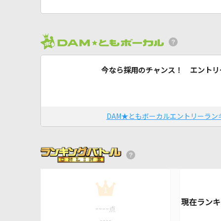
今なら採用のチャンス！ エントリ
DAM★ともボーカルエントリーラン
1
----
点
----