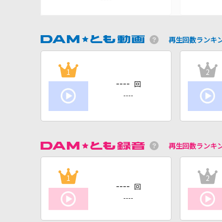
再生回数ランキ
1
2
----
回
----
再生回数ランキ
1
2
----
回
----