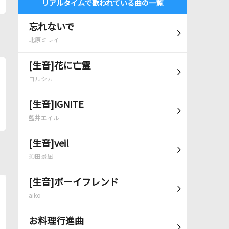
リアルタイムで歌われている曲の一覧
忘れないで
北原ミレイ
[生音]花に亡霊
ヨルシカ
[生音]IGNITE
藍井エイル
[生音]veil
須田景凪
[生音]ボーイフレンド
aiko
お料理行進曲