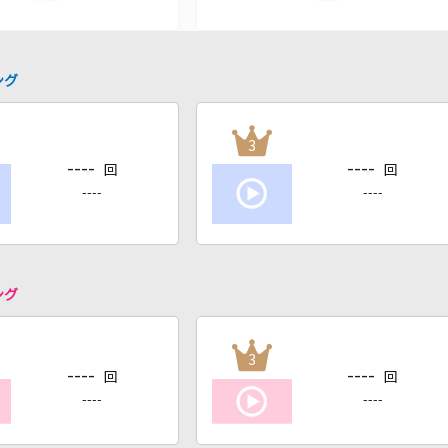
ング
3
----
----
回
回
----
----
ング
3
----
----
回
回
----
----