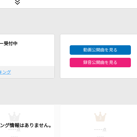
2026年8月度
ー受付中
動画公開曲を見る
録音公開曲を見る
キング
2
3
----
----
点
点
----
----