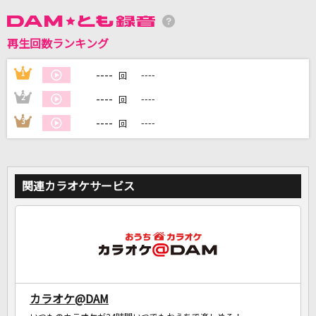
再生回数ランキング
DAMに会員登録・ログインして
カラオケをもっと楽しもう！
----
1
----
回
----
2
----
回
----
3
----
回
自宅でカラオケ歌い放題！
家族や友達と一緒に！練習にも！
関連カラオケサービス
カラオケ@DAM