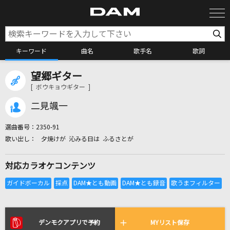
キーワード
曲名
歌手名
歌詞
望郷ギター
カラオケ検索
[ ボウキョウギター ]
二見颯一
カラオケ店舗検索
選曲番号：
2350-91
夕焼けが 沁みる日は ふるさとが
カラオケリクエスト
対応カラオケコンテンツ
全国りれき
リアルタイムで歌われている曲の一覧
デンモクアプリで予約
MYリスト保存