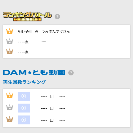
[生音]美しい十代
三田明
烏(ビデオクリップバージョン)
94.691
うみのたすけさん
1
点
米津玄師
----
----
2
点
----
----
3
点
小樽にて
岩出和也
[生音]夢先案内人
再生回数ランキング
山口百恵
----
1
----
回
もっと見る
----
2
----
回
DAMの新曲・ランキングなど
----
3
----
カラオケ最新情報をチェック！
回