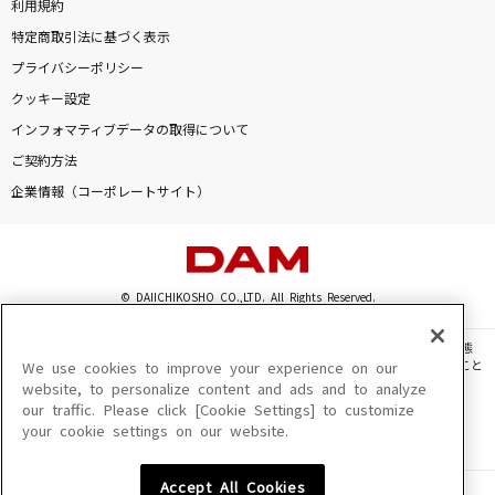
利用規約
特定商取引法に基づく表示
プライバシーポリシー
クッキー設定
インフォマティブデータの取得について
ご契約方法
企業情報（コーポレートサイト）
© DAIICHIKOSHO CO.,LTD. All Rights Reserved.
このサイトに掲載されている一切の文章・画像・写真・動画・音声等を、手段や形態
を問わず、著作権法の定める範囲を超えて無断で複製、転載、ファイル化などすること
We use cookies to improve your experience on our
を禁じます。
website, to personalize content and ads and to analyze
our traffic. Please click [Cookie Settings] to customize
楽曲及びコンテンツは、機種によりご利用いただけない場合があります。
your cookie settings on our website.
楽曲及びコンテンツの配信日、配信内容が変更になる場合があります。
楽曲によりMYリスト保存ができない場合があります。
Accept All Cookies
JASRAC許諾番号