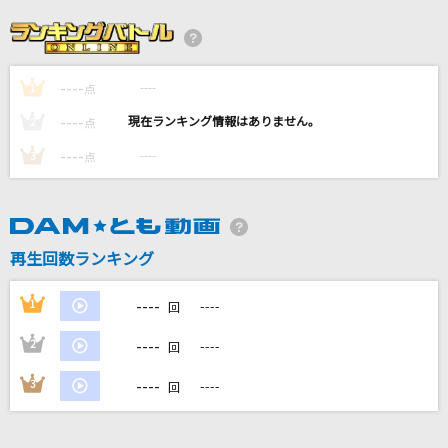
恋時雨
湘南乃風
----
----
1
DAYS of DASH
点
鈴木このみ
----
----
2
点
----
----
3
点
煌めきの月
ヒノエ(高橋直純)、梶原景時(井上和彦)
バーゲンセール
再生回数ランキング
音田雅則
----
1
----
回
もっと見る
----
2
----
回
DAMの新曲・ランキングなど
----
3
----
回
カラオケ最新情報をチェック！