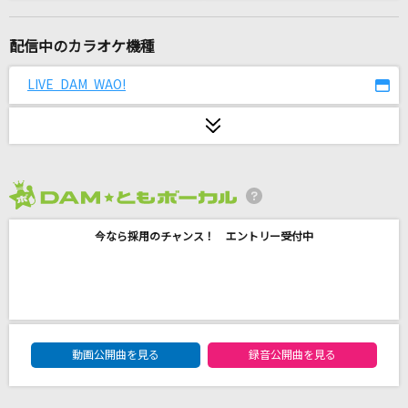
[生音]青と夏
Mrs. GREEN APPLE
配信中のカラオケ機種
[生音]TSUNAMI
LIVE DAM WAO!
サザンオールスターズ
[生音]3月9日
レミオロメン
2026年8月度
[生音]プレイバックPart2
今なら採用のチャンス！ エントリー受付中
山口百恵
青春病
藤井 風
DAM★ともボーカルエントリーランキング
ノーダウト
動画公開曲を見る
録音公開曲を見る
Official髭男dism