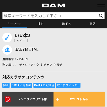
キーワード
曲名
歌手名
歌詞
いいね!
カラオケ検索
[ イイネ ]
BABYMETAL
カラオケ店舗検索
選曲番号：
2351-19
チ・ク・タ・ク シチャウ キモチ
カラオケリクエスト
対応カラオケコンテンツ
全国りれき
リアルタイムで歌われている曲の一覧
デンモクアプリで予約
MYリスト保存