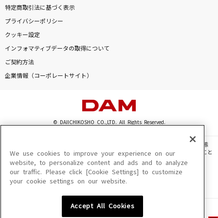
特定商取引法に基づく表示
プライバシーポリシー
クッキー設定
インフォマティブデータの取得について
ご契約方法
企業情報（コーポレートサイト）
© DAIICHIKOSHO CO.,LTD. All Rights Reserved.
このサイトに掲載されている一切の文章・画像・写真・動画・音声等を、手段や形態
を問わず、著作権法の定める範囲を超えて無断で複製、転載、ファイル化などすること
We use cookies to improve your experience on our
を禁じます。
website, to personalize content and ads and to analyze
our traffic. Please click [Cookie Settings] to customize
楽曲及びコンテンツは、機種によりご利用いただけない場合があります。
your cookie settings on our website.
楽曲及びコンテンツの配信日、配信内容が変更になる場合があります。
楽曲によりMYリスト保存ができない場合があります。
Accept All Cookies
JASRAC許諾番号
6602250213Y31015 6602250112Y38026 6602250240Y31015