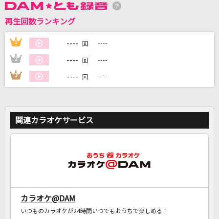
再生回数ランキング
DAMに会員登録・ログインして
カラオケをもっと楽しもう！
----
1
----
回
----
2
----
回
----
3
----
回
自宅でカラオケ歌い放題！
家族や友達と一緒に！練習にも！
関連カラオケサービス
カラオケ@DAM
いつものカラオケが24時間いつでもおうちで楽しめる！