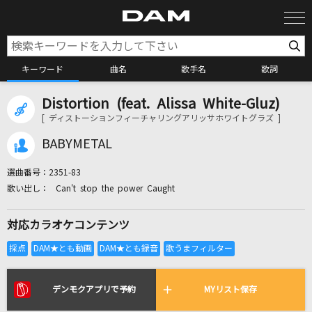
キーワード
曲名
歌手名
歌詞
Distortion (feat. Alissa White-Gluz)
カラオケ検索
[ ディストーションフィーチャリングアリッサホワイトグラズ ]
BABYMETAL
カラオケ店舗検索
選曲番号：
2351-83
Can't stop the power Caught
カラオケリクエスト
対応カラオケコンテンツ
全国りれき
リアルタイムで歌われている曲の一覧
デンモクアプリで予約
MYリスト保存