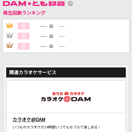
再生回数ランキング
DAMに会員登録・ログインして
カラオケをもっと楽しもう！
----
1
----
回
----
2
----
回
----
3
----
回
自宅でカラオケ歌い放題！
家族や友達と一緒に！練習にも！
関連カラオケサービス
カラオケ@DAM
いつものカラオケが24時間いつでもおうちで楽しめる！