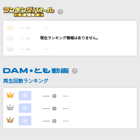
茶摘
唱歌・抒情歌
----
----
1
超特急逃走中
点
＝LOVE
----
----
2
点
----
----
3
点
守りたいもの
大原ゆい子
[生音]ドライフラワー
再生回数ランキング
優里
----
1
----
回
もっと見る
----
2
----
回
DAMの新曲・ランキングなど
----
3
----
回
カラオケ最新情報をチェック！