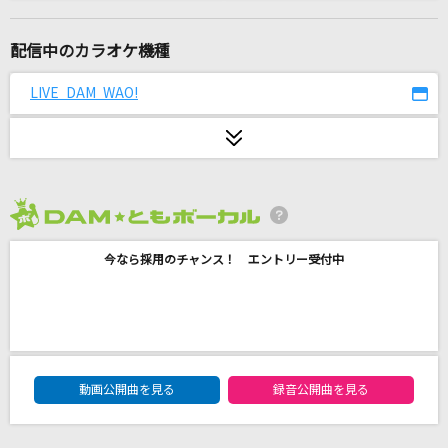
ここでファーストキッス
≠ME
配信中のカラオケ機種
[生音]SAY YES
LIVE DAM WAO!
CHAGE & ASKA
[生音]そういう好き
wacci
2026年8月度
ケセラセラ
今なら採用のチャンス！ エントリー受付中
Mrs. GREEN APPLE
[生音]ないものねだり
KANA-BOON
DAM★ともボーカルエントリーランキング
[生音]ボクノート
動画公開曲を見る
録音公開曲を見る
スキマスイッチ