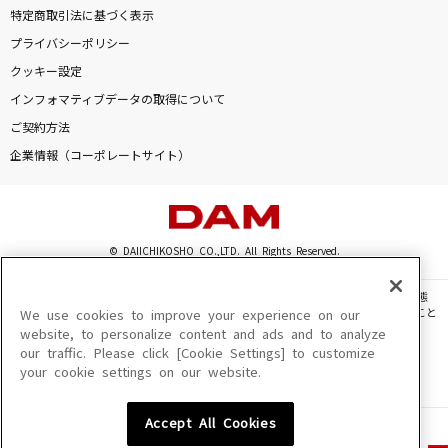
特定商取引法に基づく表示
プライバシーポリシー
クッキー設定
インフォマティブデータの取得について
ご契約方法
企業情報（コーポレートサイト）
© DAIICHIKOSHO CO.,LTD. All Rights Reserved.
このサイトに掲載されている一切の文章・画像・写真・動画・音声等を、手段や形態
を問わず、著作権法の定める範囲を超えて無断で複製、転載、ファイル化などすること
We use cookies to improve your experience on our
を禁じます。
website, to personalize content and ads and to analyze
our traffic. Please click [Cookie Settings] to customize
楽曲及びコンテンツは、機種によりご利用いただけない場合があります。
your cookie settings on our website.
楽曲及びコンテンツの配信日、配信内容が変更になる場合があります。
楽曲によりMYリスト保存ができない場合があります。
Accept All Cookies
JASRAC許諾番号
6602250213Y31015 6602250112Y38026 6602250240Y31015