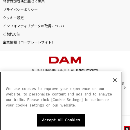
特定商取引法に基づく表示
プライバシーポリシー
クッキー設定
インフォマティブデータの取得について
ご契約方法
企業情報（コーポレートサイト）
© DAIICHIKOSHO CO.,LTD. All Rights Reserved.
このサイトに掲載されている一切の文章・画像・写真・動画・音声等を、手段や形態
を問わず、著作権法の定める範囲を超えて無断で複製、転載、ファイル化などすること
We use cookies to improve your experience on our
を禁じます。
website, to personalize content and ads and to analyze
our traffic. Please click [Cookie Settings] to customize
楽曲及びコンテンツは、機種によりご利用いただけない場合があります。
your cookie settings on our website.
楽曲及びコンテンツの配信日、配信内容が変更になる場合があります。
楽曲によりMYリスト保存ができない場合があります。
Accept All Cookies
JASRAC許諾番号
6602250213Y31015 6602250112Y38026 6602250240Y31015
6602250241Y45122