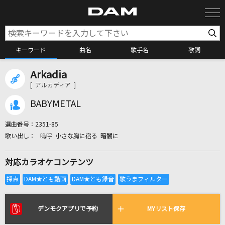
キーワード
曲名
歌手名
歌詞
Arkadia
カラオケ検索
[ アルカディア ]
BABYMETAL
カラオケ店舗検索
選曲番号：
2351-85
嗚呼 小さな胸に宿る 暗闇に
カラオケリクエスト
対応カラオケコンテンツ
全国りれき
リアルタイムで歌われている曲の一覧
デンモクアプリで予約
MYリスト保存