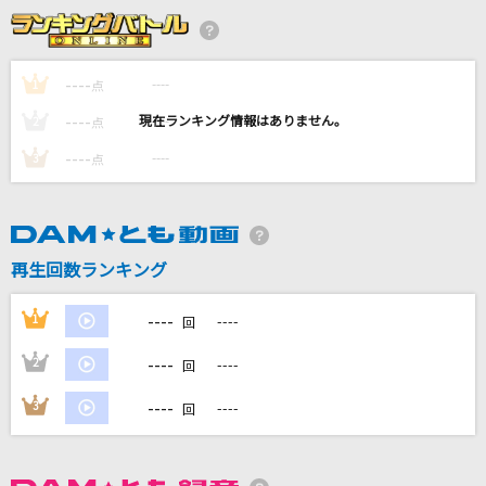
[生音]好きになった人
都はるみ
----
----
1
点
Speaking
----
----
2
点
Mrs. GREEN APPLE
----
----
3
点
ultra soul
B'z
スターライト・ヴァルキリー
再生回数ランキング
FRUITS ZIPPER
----
1
----
回
もっと見る
----
2
----
回
DAMの新曲・ランキングなど
----
3
----
回
カラオケ最新情報をチェック！