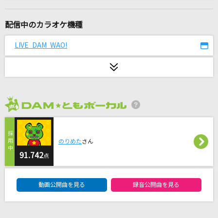
リグレットメッセージ
mothy_悪ノP feat.鏡音リン
配信中のカラオケ機種
蝶
LIVE DAM WAO!
Acid Black Cherry
[生音]しるし
Mr.Children
2026年8月度
初恋サイダー
Buono!
のりめた
さん
チャンスは平等
91.742
点
乃木坂46
DAM★ともボーカルエントリーランキング
動画公開曲を見る
録音公開曲を見る
ほほ笑み街道
岩本公水