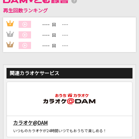
再生回数ランキング
DAMに会員登録・ログインして
カラオケをもっと楽しもう！
----
1
----
回
----
2
----
回
----
3
----
回
自宅でカラオケ歌い放題！
家族や友達と一緒に！練習にも！
関連カラオケサービス
カラオケ@DAM
いつものカラオケが24時間いつでもおうちで楽しめる！