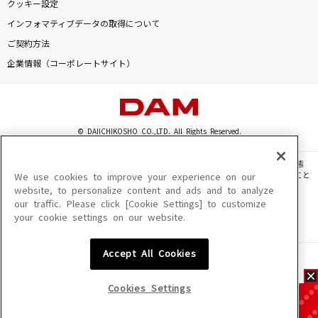
クッキー設定
インフォマティブデータの取得について
ご契約方法
企業情報（コーポレートサイト）
© DAIICHIKOSHO CO.,LTD. All Rights Reserved.
このサイトに掲載されている一切の文章・画像・写真・動画・音声等を、手段や形態
を問わず、著作権法の定める範囲を超えて無断で複製、転載、ファイル化などすること
We use cookies to improve your experience on our
を禁じます。
website, to personalize content and ads and to analyze
our traffic. Please click [Cookie Settings] to customize
楽曲及びコンテンツは、機種によりご利用いただけない場合があります。
your cookie settings on our website.
楽曲及びコンテンツの配信日、配信内容が変更になる場合があります。
楽曲によりMYリスト保存ができない場合があります。
Accept All Cookies
JASRAC許諾番号
6602250213Y31015 6602250112Y38026 6602250240Y31015
6602250241Y45122
Cookies Settings
NexTone許諾番号
ID000002945 ID000002947 ID000002937 ID000002938