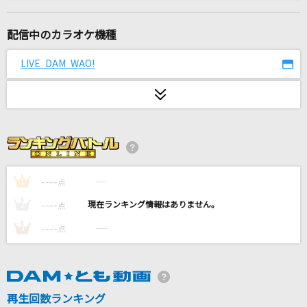
この空がトリガー
＝LOVE
配信中のカラオケ機種
シンデレラボーイ
LIVE DAM WAO!
Saucy Dog
[生音]恋人ごっこ
マカロニえんぴつ
シルエット
KANA-BOON
----
----
1
点
----
----
2
点
Highlight(パワフルプロ野球2026-2027主題歌)
----
----
3
点
杏子
夜空
音田雅則
再生回数ランキング