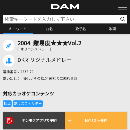
キーワード
曲名
歌手名
歌詞
2004 難易度★★★Vol.2
カラオケ検索
[ オリコンメドレー ]
DKオリジナルメドレー
カラオケ店舗検索
選曲番号：
2353-70
優しいその指が 終わりに触れる時
カラオケリクエスト
対応カラオケコンテンツ
全国りれき
リアルタイムで歌われている曲の一覧
デンモクアプリで予約
MYリスト保存