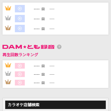
[生音]ブルーアンバー
----
1
----
回
back number
----
2
----
回
[生音]僕のこと
----
3
----
回
Mrs. GREEN APPLE
ベスト
[Alexandros]メドレー
再生回数ランキング
[生音]東京
----
1
----
回
B'z
----
2
----
回
もっと見る
----
3
----
回
DAMの新曲・ランキングなど
カラオケ最新情報をチェック！
カラオケ店舗検索