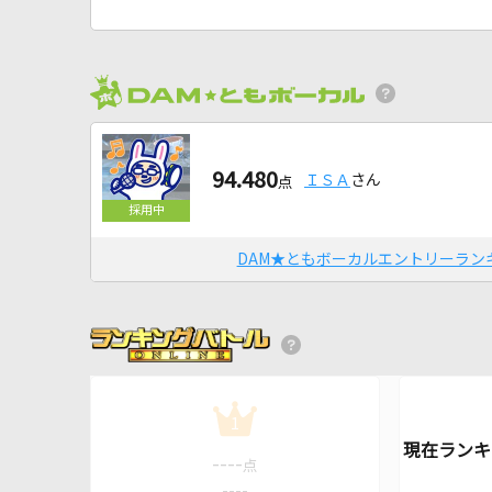
94.480
ＩＳＡ
さん
点
DAM★ともボーカルエントリーラン
1
----
点
----