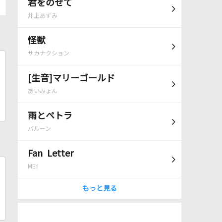
君をのせて
井上あずみ
怪獣
サカナクション
[生音]マリーゴールド
あいみょん
雨とペトラ
バルーン
Fan Letter
ME:I
もっと見る