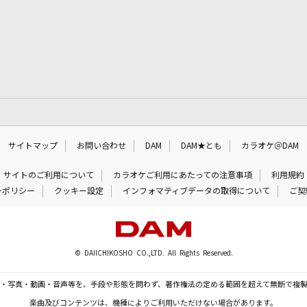
サイトマップ
お問い合わせ
DAM
DAM★とも
カラオケ＠DAM
サイトのご利用について
カラオケご利用にあたっての注意事項
利用規約
ーポリシー
クッキー設定
インフォマティブデータの取得について
ご契
© DAIICHIKOSHO CO.,LTD. All Rights Reserved.
・写真・動画・音声等を、手段や形態を問わず、著作権法の定める範囲を超えて無断で複
楽曲及びコンテンツは、機種によりご利用いただけない場合があります。