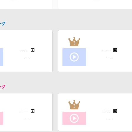
ング
3
----
----
回
回
----
----
ング
3
----
----
回
回
----
----