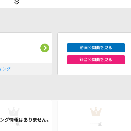
2026年8月度
動画公開曲を見る
録音公開曲を見る
キング
2
3
----
----
点
点
----
----