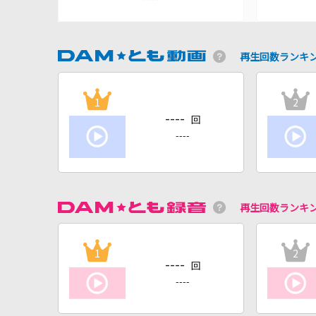
再生回数ランキ
1
2
----
回
----
再生回数ランキ
1
2
----
回
----