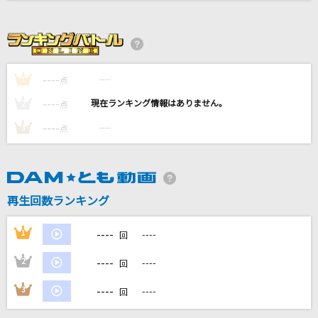
[生音]青と夏
Mrs. GREEN APPLE
[プロオケ]風の詩を聴かせて
----
----
1
点
桑田佳祐
----
----
2
点
[生音]突然
----
----
3
点
FIELD OF VIEW(the FIELD OF VIEW)
歌ひとすじに
西川ひとみ
再生回数ランキング
もっと見る
----
1
----
回
----
2
----
DAMの新曲・ランキングなど
回
カラオケ最新情報をチェック！
----
3
----
回