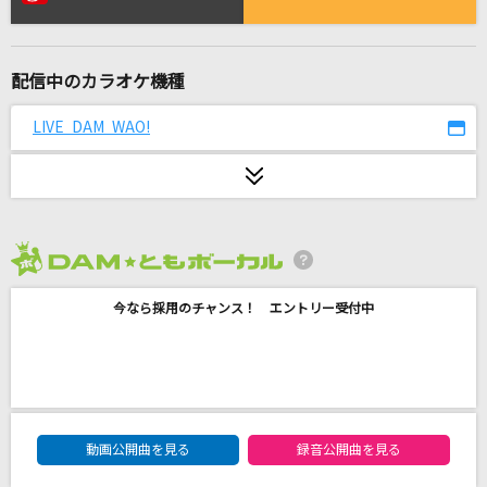
Starting Now ～新しい私へ
清水美依紗
配信中のカラオケ機種
[生音]桜
コブクロ
LIVE DAM WAO!
栄光の架橋
ゆず
[生音]あふれる涙が伝うとき
2026年8月度
津吹みゆ
今なら採用のチャンス！ エントリー受付中
クリフハンガー
日向坂46
地上の星
DAM★ともボーカルエントリーランキング
中島みゆき
動画公開曲を見る
録音公開曲を見る