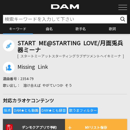
キーワード
曲名
歌手名
歌詞
START ME@STARTING LOVE/月面兎兵
カラオケ検索
器ミーナ
[ スタートミーアットスターティングラブゲツメントヘイキミーナ ]
カラオケ店舗検索
Missing Link
選曲番号：
2354-79
カラオケリクエスト
溶け合えば やがていつか そう
対応カラオケコンテンツ
全国りれき
リアルタイムで歌われている曲の一覧
デンモクアプリで予約
MYリスト保存