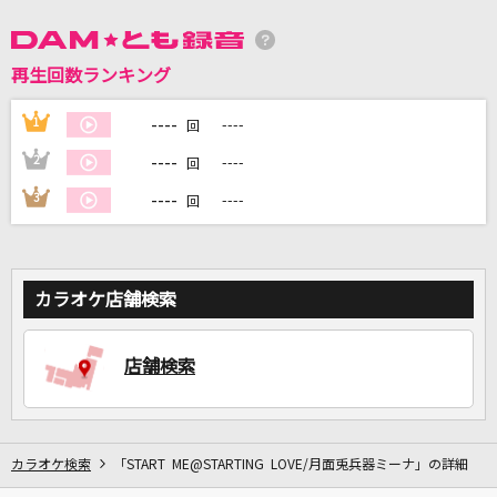
DAMに会員登録・ログインして
再生回数ランキング
カラオケをもっと楽しもう！
----
1
----
回
----
2
----
回
----
3
----
回
自宅でカラオケ歌い放題！
家族や友達と一緒に！練習にも！
カラオケ店舗検索
店舗検索
カラオケ検索
「START ME@STARTING LOVE/月面兎兵器ミーナ」の詳細