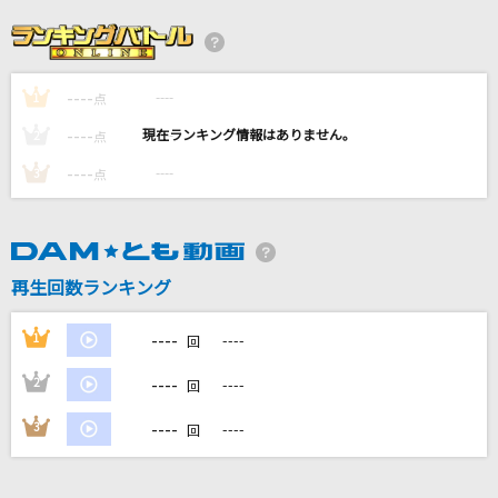
宇宙に行ったライオン
SUPER EIGHT
----
----
1
Regret nothing ～Tighten Up～
点
火野映司(渡部秀)
----
----
2
点
----
----
3
点
夢をかなえてドラえもん<TVサイズ>
mao
僕らまた
再生回数ランキング
SG
----
1
----
回
もっと見る
----
2
----
回
DAMの新曲・ランキングなど
----
3
----
回
カラオケ最新情報をチェック！