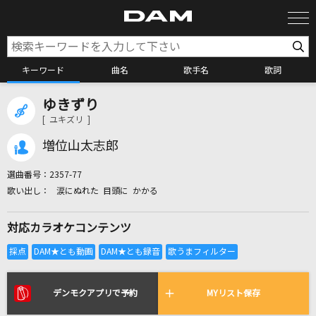
キーワード
曲名
歌手名
歌詞
ゆきずり
カラオケ検索
[ ユキズリ ]
増位山太志郎
カラオケ店舗検索
選曲番号：
2357-77
涙にぬれた 目頭に かかる
カラオケリクエスト
対応カラオケコンテンツ
全国りれき
リアルタイムで歌われている曲の一覧
デンモクアプリで予約
MYリスト保存