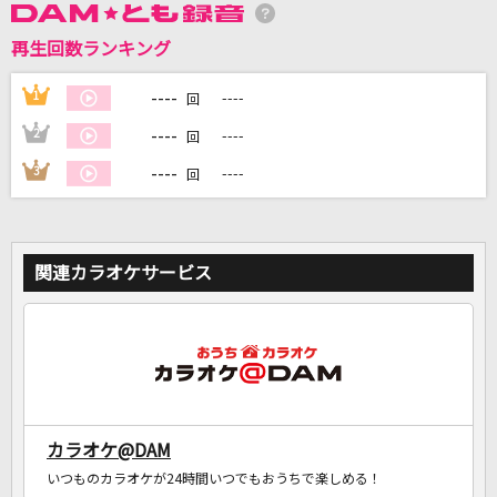
再生回数ランキング
DAMに会員登録・ログインして
カラオケをもっと楽しもう！
----
1
----
回
----
2
----
回
----
3
----
回
自宅でカラオケ歌い放題！
家族や友達と一緒に！練習にも！
関連カラオケサービス
カラオケ@DAM
いつものカラオケが24時間いつでもおうちで楽しめる！