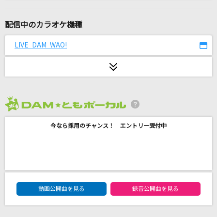
誕生日
谷村新司
配信中のカラオケ機種
[生音]ギターと孤独と蒼い惑星
LIVE DAM WAO!
結束バンド
すくりぃむ！
P丸様。
2026年8月度
アイドルパワー
今なら採用のチャンス！ エントリー受付中
M!LK
どこまでも ～How Far I'll Go～
屋比久知奈
DAM★ともボーカルエントリーランキング
ロメオ(ビデオクリップバージョン)
動画公開曲を見る
録音公開曲を見る
LIP×LIP(勇次郎・愛蔵/CV:内山昂輝・島崎信長)