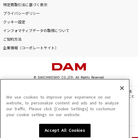
特定商取引法に基づく表示
プライバシーポリシー
クッキー設定
インフォマティブデータの取得について
ご契約方法
企業情報（コーポレートサイト）
© DAIICHIKOSHO CO.,LTD. All Rights Reserved.
このサイトに掲載されている一切の文章・画像・写真・動画・音声等を、手段や形態
を問わず、著作権法の定める範囲を超えて無断で複製、転載、ファイル化などすること
We use cookies to improve your experience on our
を禁じます。
website, to personalize content and ads and to analyze
our traffic. Please click [Cookie Settings] to customize
楽曲及びコンテンツは、機種によりご利用いただけない場合があります。
your cookie settings on our website.
楽曲及びコンテンツの配信日、配信内容が変更になる場合があります。
楽曲によりMYリスト保存ができない場合があります。
Accept All Cookies
JASRAC許諾番号
6602250213Y31015 6602250112Y38026 6602250240Y31015