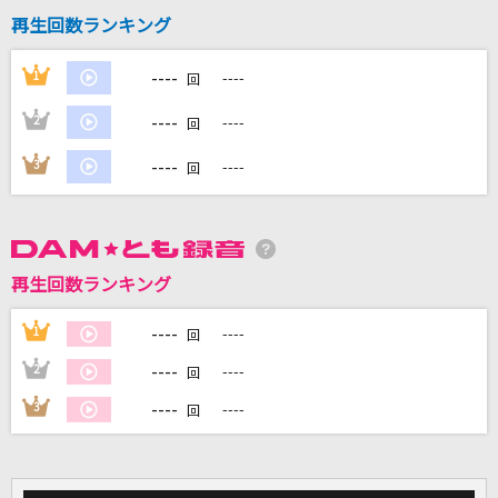
再生回数ランキング
----
1
----
回
DAMに会員登録・ログインして
カラオケをもっと楽しもう！
----
2
----
回
----
3
----
回
自宅でカラオケ歌い放題！
家族や友達と一緒に！練習にも！
再生回数ランキング
----
1
----
回
----
2
----
回
----
3
----
回