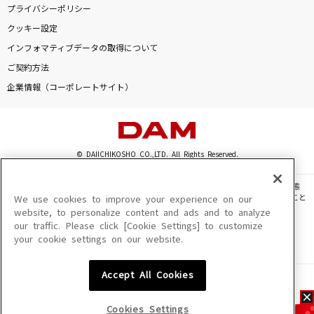
プライバシーポリシー
クッキー設定
インフォマティブデータの取得について
ご契約方法
企業情報（コーポレートサイト）
© DAIICHIKOSHO CO.,LTD. All Rights Reserved.
このサイトに掲載されている一切の文章・画像・写真・動画・音声等を、手段や形態
を問わず、著作権法の定める範囲を超えて無断で複製、転載、ファイル化などすること
We use cookies to improve your experience on our
を禁じます。
website, to personalize content and ads and to analyze
our traffic. Please click [Cookie Settings] to customize
楽曲及びコンテンツは、機種によりご利用いただけない場合があります。
your cookie settings on our website.
楽曲及びコンテンツの配信日、配信内容が変更になる場合があります。
楽曲によりMYリスト保存ができない場合があります。
Accept All Cookies
JASRAC許諾番号
6602250213Y31015 6602250112Y38026 6602250240Y31015
6602250241Y45122
Cookies Settings