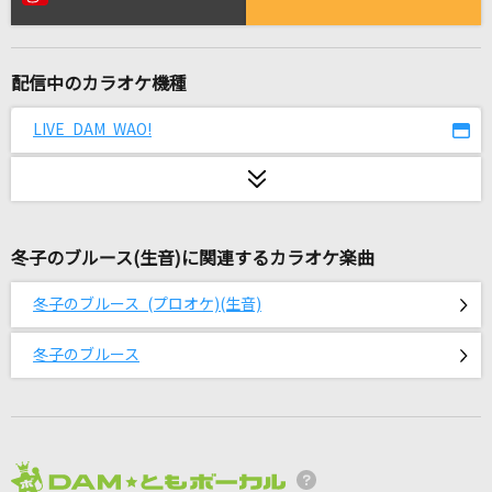
STAND UP TO THE VICTORY～トゥ・ザ・ヴィ
クトリー～
川添智久
配信中のカラオケ機種
[生音]乙女座宮
LIVE DAM WAO!
山口百恵
夏になって歌え
Little Glee Monster
冬子のブルース(生音)に関連するカラオケ楽曲
ファタール
冬子のブルース (プロオケ)(生音)
GEMN
冬子のブルース
[生音]木綿のハンカチーフ
太田裕美
花束
back number
2026年8月度