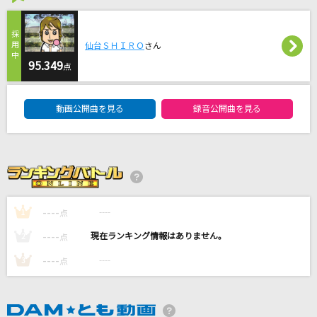
キューティーハニー(ビデオクリップバージョン)
倖田來未
仙台ＳＨＩＲＯ
さん
95.349
点
[生音]楓
DAM★ともボーカルエントリーランキング
スピッツ
動画公開曲を見る
録音公開曲を見る
Rusty Nail(ビデオクリップバージョン)
X JAPAN
mind forest
GACKT(Gackt)
----
----
1
点
----
----
もっと見る
2
点
----
----
3
点
DAMの新曲・ランキングなど
カラオケ最新情報をチェック！