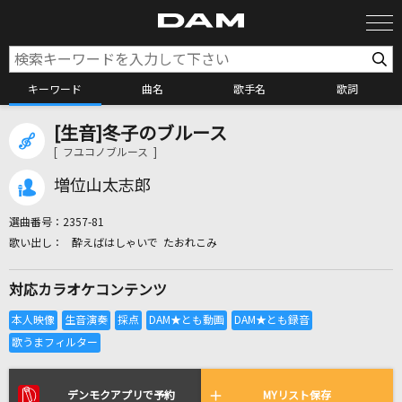
キーワード
曲名
歌手名
歌詞
[生音]冬子のブルース
カラオケ検索
[ フユコノブルース ]
増位山太志郎
カラオケ店舗検索
選曲番号：
2357-81
酔えばはしゃいで たおれこみ
カラオケリクエスト
対応カラオケコンテンツ
全国りれき
リアルタイムで歌われている曲の一覧
デンモクアプリで予約
MYリスト保存