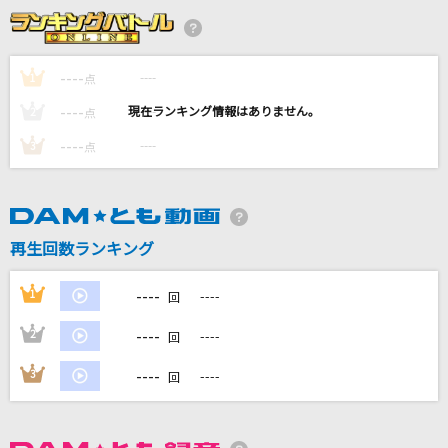
好きすぎて滅！
M!LK
----
----
1
点
ハナミズキ
----
----
2
点
一青 窈
----
----
3
点
[生音]チェリー
スピッツ
愛くださいませ
再生回数ランキング
≠ME
----
1
----
回
もっと見る
----
2
----
回
DAMの新曲・ランキングなど
----
3
----
回
カラオケ最新情報をチェック！