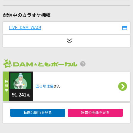
怪獣の花唄
Vaundy
配信中のカラオケ機種
君をのせて
LIVE DAM WAO!
井上あずみ
[生音]銀の龍の背に乗って
中島みゆき
2026年8月度
[生音]himawari
Mr.Children
回る地球儀
さん
カルテNo.2222
91.241
点
きゅるりんってしてみて
DAM★ともボーカルエントリーランキング
動画公開曲を見る
録音公開曲を見る
[生音]夢をかなえてドラえもん
mao