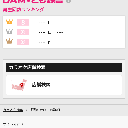
再生回数ランキング
DAMに会員登録・ログインして
カラオケをもっと楽しもう！
----
1
----
回
----
2
----
回
----
3
----
回
自宅でカラオケ歌い放題！
家族や友達と一緒に！練習にも！
カラオケ店舗検索
店舗検索
カラオケ検索
「雪の音色」の詳細
サイトマップ