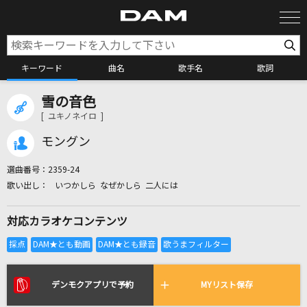
キーワード
曲名
歌手名
歌詞
雪の音色
カラオケ検索
[ ユキノネイロ ]
モングン
カラオケ店舗検索
選曲番号：
2359-24
いつかしら なぜかしら 二人には
カラオケリクエスト
対応カラオケコンテンツ
全国りれき
リアルタイムで歌われている曲の一覧
デンモクアプリで予約
MYリスト保存