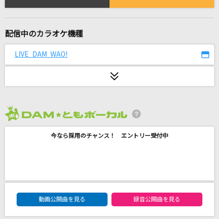
a walk in the park
安室奈美恵
配信中のカラオケ機種
青春病
藤井 風
LIVE DAM WAO!
Snow Ballade
聖川真斗(cv.鈴村健一)
戦士よ、起ち上がれ!
2026年8月度
遠藤正明
今なら採用のチャンス！ エントリー受付中
花束のかわりにメロディーを
清水翔太
lulu.
DAM★ともボーカルエントリーランキング
動画公開曲を見る
録音公開曲を見る
Mrs. GREEN APPLE