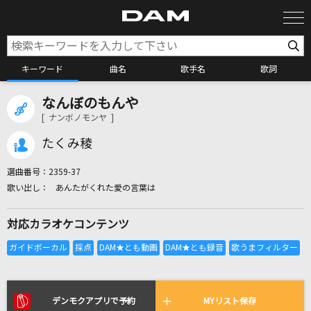
キーワード
曲名
歌手名
歌詞
なんぼのもんや
カラオケ検索
[ ナンボノモンヤ ]
たくみ稜
カラオケ店舗検索
選曲番号：
2359-37
あんたがくれた愛の言葉は
カラオケリクエスト
対応カラオケコンテンツ
全国りれき
リアルタイムで歌われている曲の一覧
デンモクアプリで予約
MYリスト保存