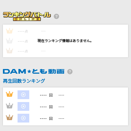
一滴の影響
UVERworld
[生音]Mela!
----
----
1
点
緑黄色社会
----
----
2
点
感電(ビデオクリップバージョン)
----
----
3
点
米津玄師
君色に染まる
TOKOTOKO(西沢さんP)
再生回数ランキング
もっと見る
----
1
----
回
----
2
----
回
DAMの新曲・ランキングなど
カラオケ最新情報をチェック！
----
3
----
回