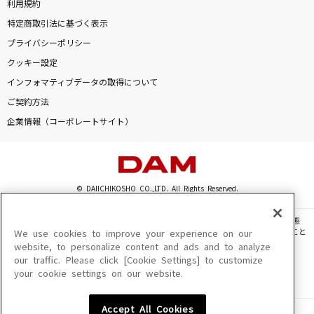
利用規約
特定商取引法に基づく表示
プライバシーポリシー
クッキー設定
インフォマティブデータの取得について
ご契約方法
企業情報（コーポレートサイト）
© DAIICHIKOSHO CO.,LTD. All Rights Reserved.
このサイトに掲載されている一切の文章・画像・写真・動画・音声等を、手段や形態
を問わず、著作権法の定める範囲を超えて無断で複製、転載、ファイル化などすること
We use cookies to improve your experience on our
を禁じます。
website, to personalize content and ads and to analyze
our traffic. Please click [Cookie Settings] to customize
楽曲及びコンテンツは、機種によりご利用いただけない場合があります。
your cookie settings on our website.
楽曲及びコンテンツの配信日、配信内容が変更になる場合があります。
楽曲によりMYリスト保存ができない場合があります。
Accept All Cookies
JASRAC許諾番号