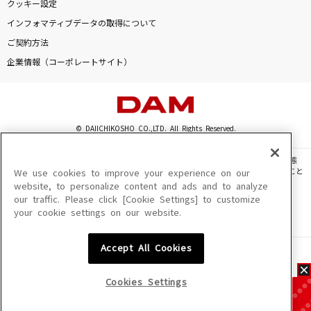
クッキー設定
インフォマティブデータの取得について
ご契約方法
企業情報（コーポレートサイト）
© DAIICHIKOSHO CO.,LTD. All Rights Reserved.
このサイトに掲載されている一切の文章・画像・写真・動画・音声等を、手段や形態
を問わず、著作権法の定める範囲を超えて無断で複製、転載、ファイル化などすること
We use cookies to improve your experience on our
を禁じます。
website, to personalize content and ads and to analyze
our traffic. Please click [Cookie Settings] to customize
楽曲及びコンテンツは、機種によりご利用いただけない場合があります。
your cookie settings on our website.
楽曲及びコンテンツの配信日、配信内容が変更になる場合があります。
楽曲によりMYリスト保存ができない場合があります。
Accept All Cookies
JASRAC許諾番号
6602250213Y31015 6602250112Y38026 6602250240Y31015
6602250241Y45122
Cookies Settings
NexTone許諾番号
ID000002945 ID000002947 ID000002937 ID000002938