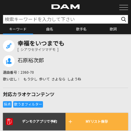
キーワード
曲名
歌手名
歌詞
幸福をいつまでも
カラオケ検索
[ シアワセヲイツマデモ ]
石原裕次郎
カラオケ店舗検索
選曲番号：
2360-70
もう少し 歩いて さよなら しようね
カラオケリクエスト
対応カラオケコンテンツ
全国りれき
リアルタイムで歌われている曲の一覧
デンモクアプリで予約
MYリスト保存