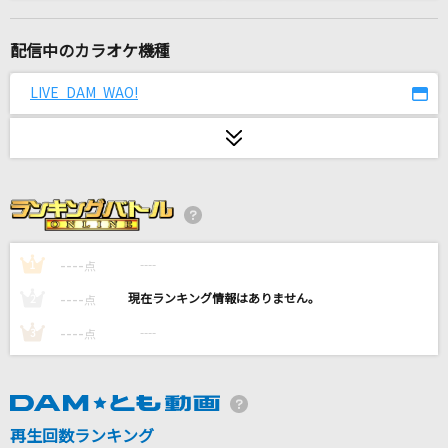
ブラック★ロックシューター
supercell feat.初音ミク
配信中のカラオケ機種
相思相愛(名探偵コナンアニメバージョン)
LIVE DAM WAO!
aiko
なんもねえ
忘れらんねえよ
走れ正直者
西城秀樹
----
----
1
点
----
----
2
点
平熱
----
----
3
点
Mr.Children
[生音]カーニバル
Vaundy
再生回数ランキング