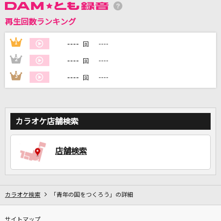
再生回数ランキング
DAMに会員登録・ログインして
カラオケをもっと楽しもう！
----
1
----
回
----
2
----
回
----
3
----
回
自宅でカラオケ歌い放題！
家族や友達と一緒に！練習にも！
カラオケ店舗検索
店舗検索
カラオケ検索
「青年の国をつくろう」の詳細
サイトマップ