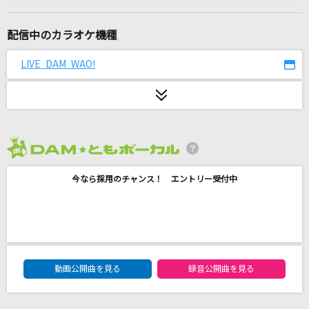
[生音]ガリレオは恋をする
優里
配信中のカラオケ機種
流転の花
LIVE DAM WAO!
伍代夏子
夜の踊り子
サカナクション
2026年8月度
三国駅
今なら採用のチャンス！ エントリー受付中
aiko
雲と幽霊
ヨルシカ
DAM★ともボーカルエントリーランキング
クロノスタシス
動画公開曲を見る
録音公開曲を見る
BUMP OF CHICKEN