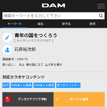
キーワード
曲名
歌手名
歌詞
青年の国をつくろう
カラオケ検索
[ セイネンノクニヲツクロウ ]
石原裕次郎
カラオケ店舗検索
選曲番号：
2360-75
友よ 暁の風に立て 上げ来る潮の
カラオケリクエスト
対応カラオケコンテンツ
全国りれき
リアルタイムで歌われている曲の一覧
デンモクアプリで予約
MYリスト保存