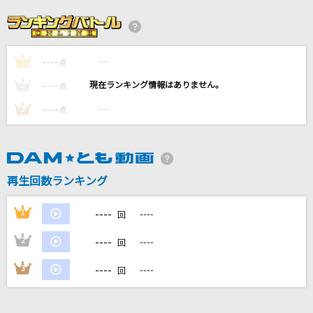
世界が終るまでは…
WANDS
----
----
1
Shake It Up
点
SixTONES
----
----
2
点
----
----
3
点
[生音]また逢う日まで
尾崎紀世彦
[生音]ブルーアンバー
再生回数ランキング
back number
----
1
----
回
もっと見る
----
2
----
回
DAMの新曲・ランキングなど
----
3
----
回
カラオケ最新情報をチェック！