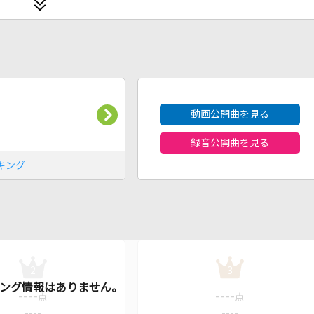
2026年8月度
動画公開曲を見る
録音公開曲を見る
キング
2
3
----
----
点
点
----
----