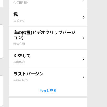
久保田利伸
楓
スピッツ
海の幽霊(ビデオクリップバージ
ョン)
米津玄師
KISSして
福山雅治
ラストバージン
RADWIMPS
もっと見る