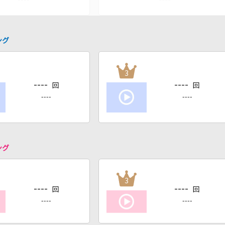
ング
3
----
----
回
回
----
----
ング
3
----
----
回
回
----
----