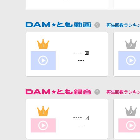
再生回数ランキ
1
2
----
回
----
再生回数ランキ
1
2
----
回
----