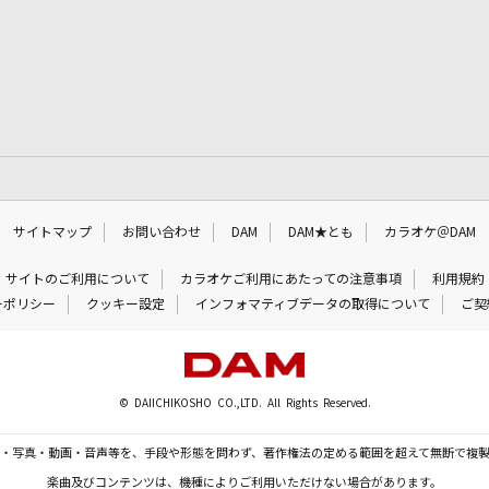
サイトマップ
お問い合わせ
DAM
DAM★とも
カラオケ＠DAM
サイトのご利用について
カラオケご利用にあたっての注意事項
利用規約
ーポリシー
クッキー設定
インフォマティブデータの取得について
ご契
© DAIICHIKOSHO CO.,LTD. All Rights Reserved.
・写真・動画・音声等を、手段や形態を問わず、著作権法の定める範囲を超えて無断で複
楽曲及びコンテンツは、機種によりご利用いただけない場合があります。