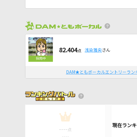
82.404
浅染雅央
さん
点
DAM★ともボーカルエントリーラン
1
----
点
----