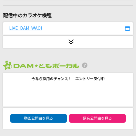
[オリカラ]地上の星
中島みゆき
配信中のカラオケ機種
シルエット
LIVE DAM WAO!
KANA-BOON
[生音]楓
スピッツ
2026年8月度
だれかの心臓になれたなら
今なら採用のチャンス！ エントリー受付中
ユリイ・カノン
[生音]春泥棒
ヨルシカ
DAM★ともボーカルエントリーランキング
[生音]水平線
動画公開曲を見る
録音公開曲を見る
back number