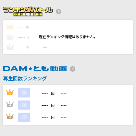
[名演]冬のうた 「名演ピアノ 美野 春樹」
Kiroro
----
----
1
[生音]又三郎
点
ヨルシカ
----
----
2
点
----
----
3
点
[生音]ニュー・ムーンに逢いましょう
Wink
[生音]プライド革命
再生回数ランキング
CHiCO with HoneyWorks
----
1
----
回
もっと見る
----
2
----
回
DAMの新曲・ランキングなど
----
3
----
回
カラオケ最新情報をチェック！