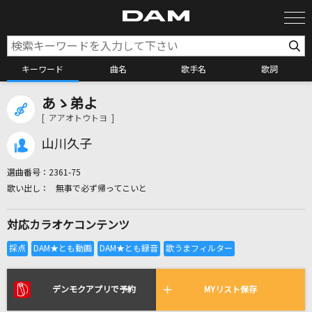
キーワード
曲名
歌手名
歌詞
あゝ弟よ
カラオケ検索
[ アアオトウトヨ ]
山川久子
カラオケ店舗検索
選曲番号：
2361-75
無事で必ず帰ってこいと
カラオケリクエスト
対応カラオケコンテンツ
全国りれき
リアルタイムで歌われている曲の一覧
デンモクアプリで予約
MYリスト保存