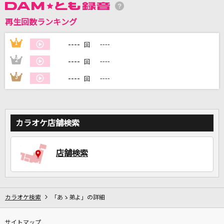
再生回数ランキング
DAMに会員登録・ログインして
カラオケをもっと楽しもう！
----
1
----
回
----
2
----
回
----
3
----
回
自宅でカラオケ歌い放題！
家族や友達と一緒に！練習にも！
カラオケ店舗検索
店舗検索
カラオケ検索
「あゝ弟よ」の詳細
サイトマップ