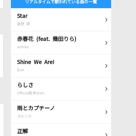
リアルタイムで歌われている曲の一覧
Star
星野 源
赤春花 (feat. 幾田りら)
sumika
Shine We Are!
BoA
らしさ
Official髭男dism
雨とカプチーノ
ヨルシカ
正解