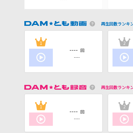
再生回数ランキ
1
2
----
回
----
再生回数ランキ
1
2
----
回
----