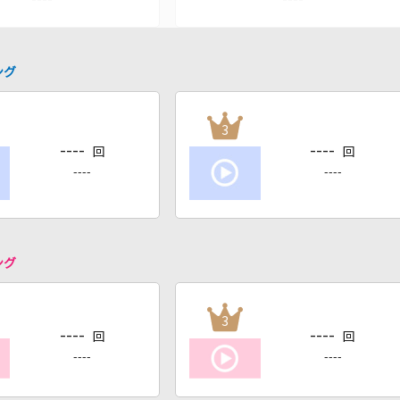
ング
3
----
----
回
回
----
----
ング
3
----
----
回
回
----
----