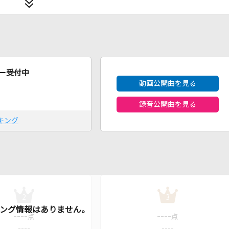
2026年8月度
ー受付中
動画公開曲を見る
録音公開曲を見る
キング
2
3
----
----
点
点
----
----