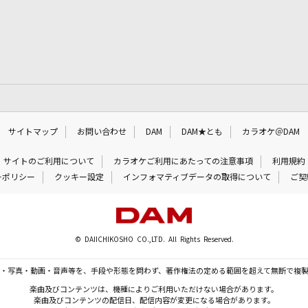
サイトマップ
お問い合わせ
DAM
DAM★とも
カラオケ＠DAM
サイトのご利用について
カラオケご利用にあたっての注意事項
利用規約
ーポリシー
クッキー設定
インフォマティブデータの取得について
ご契
© DAIICHIKOSHO CO.,LTD. All Rights Reserved.
・写真・動画・音声等を、手段や形態を問わず、著作権法の定める範囲を超えて無断で複
楽曲及びコンテンツは、機種によりご利用いただけない場合があります。
楽曲及びコンテンツの配信日、配信内容が変更になる場合があります。