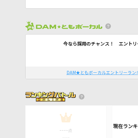
今なら採用のチャンス！ エントリ
DAM★ともボーカルエントリーラン
1
----
点
----