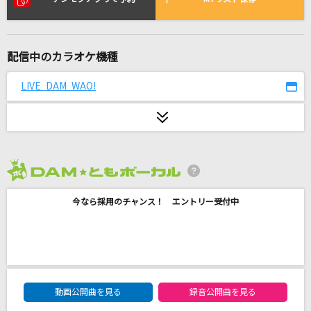
睡蓮花
湘南乃風
配信中のカラオケ機種
[生音]紫苑
Saucy Dog
LIVE DAM WAO!
輝く未来[塔の上のラプンツェル]
小此木まり/畠中洋
平熱
2026年8月度
Mr.Children
今なら採用のチャンス！ エントリー受付中
緋色の空(ひしょくのそら)
川田まみ
かくれんぼ
DAM★ともボーカルエントリーランキング
優里
動画公開曲を見る
録音公開曲を見る