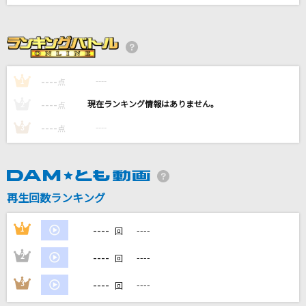
[生音]Don't say “lazy“
桜高軽音部[平沢唯・秋山澪・田井中律・琴吹紬(CV:豊崎愛生、日笠陽
子、佐藤聡美、寿美菜子)]
ギラギラ
----
----
1
点
Ado
----
----
2
点
[プロオケ]蕾
----
----
3
点
コブクロ
[生音]翳(かげ)りゆく部屋
松任谷由実(荒井由実)
再生回数ランキング
もっと見る
----
1
----
回
----
2
----
回
DAMの新曲・ランキングなど
カラオケ最新情報をチェック！
----
3
----
回