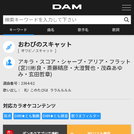
キーワード
曲名
歌手名
歌詞
おわびのスキャット
カラオケ検索
[ オワビノスキャット ]
アキラ・スコア・シャープ・アリア・フラット
カラオケ店舗検索
(宮川彬良・斎藤晴彦・大澄賢也・茂森あゆ
み・玄田哲章)
選曲番号：
2364-62
カラオケリクエスト
礼! このたびは ララルルルル
対応カラオケコンテンツ
全国りれき
リアルタイムで歌われている曲の一覧
デンモクアプリで予約
MYリスト保存