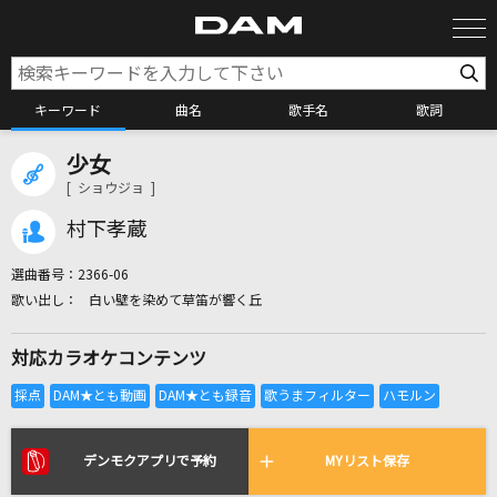
キーワード
曲名
歌手名
歌詞
少女
カラオケ検索
[ ショウジョ ]
村下孝蔵
カラオケ店舗検索
選曲番号：
2366-06
白い壁を染めて草笛が響く丘
カラオケリクエスト
対応カラオケコンテンツ
全国りれき
リアルタイムで歌われている曲の一覧
デンモクアプリで予約
MYリスト保存