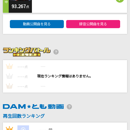
君が代
93.267
点
国歌
DAM★ともボーカルエントリーランキング
動画公開曲を見る
録音公開曲を見る
タッチ
岩崎良美
ファミリア
にじさんじ
----
----
1
点
マリーゴールド
----
----
2
点
あいみょん
----
----
3
点
もっと見る
DAMの新曲・ランキングなど
カラオケ最新情報をチェック！
再生回数ランキング
----
1
----