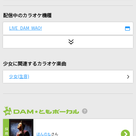
花束のかわりにメロディーを
清水翔太
配信中のカラオケ機種
ゆるふわ樹海ガール
LIVE DAM WAO!
石風呂
ANOTHER WORLD
GACKT(Gackt)
少女に関連するカラオケ楽曲
秋がくれた切符
少女(生音)
Mr.Children
隣で
マルシィ
2026年8月度
real Emotion
倖田來未
ほんのも
さん