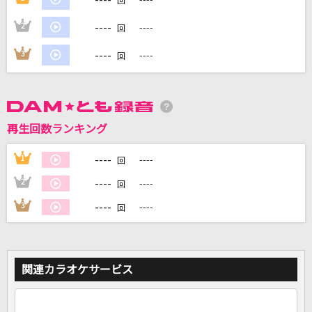
回
----
2
----
回
DAMに会員登録・ログインして
カラオケをもっと楽しもう！
----
3
----
回
再生回数ランキング
自宅でカラオケ歌い放題！
家族や友達と一緒に！練習にも！
----
1
----
回
----
2
----
回
----
3
----
回
関連カラオケサービス