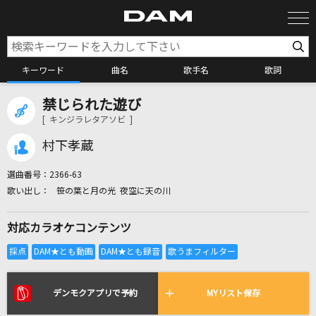
キーワード
曲名
歌手名
歌詞
禁じられた遊び
カラオケ検索
[ キンジラレタアソビ ]
村下孝蔵
カラオケ店舗検索
選曲番号：
2366-63
笹の葉と月の光 夜空に天の川
カラオケリクエスト
対応カラオケコンテンツ
全国りれき
リアルタイムで歌われている曲の一覧
デンモクアプリで予約
MYリスト保存