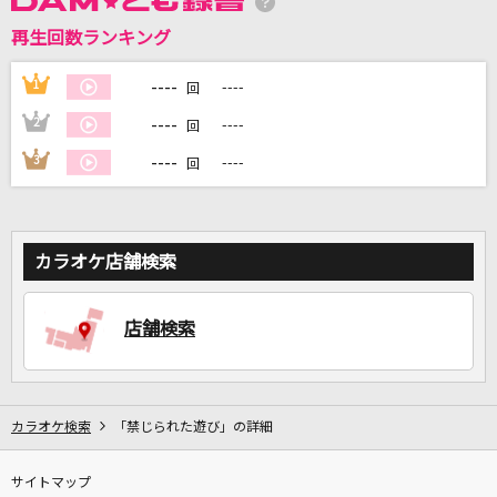
再生回数ランキング
DAMに会員登録・ログインして
カラオケをもっと楽しもう！
----
1
----
回
----
2
----
回
----
3
----
回
自宅でカラオケ歌い放題！
家族や友達と一緒に！練習にも！
カラオケ店舗検索
店舗検索
カラオケ検索
「禁じられた遊び」の詳細
サイトマップ