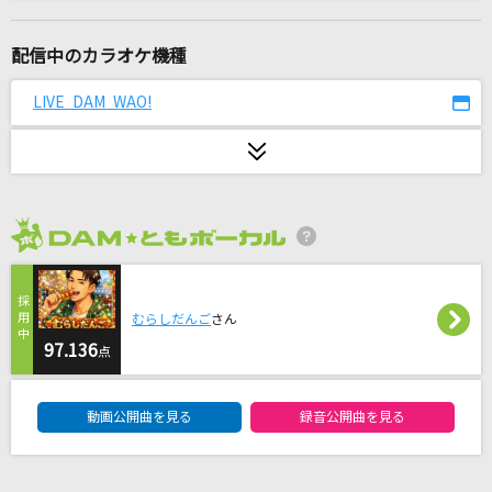
にじのむこうに
速水けんたろう・茂森あゆみ
配信中のカラオケ機種
ひまわり
LIVE DAM WAO!
遊助
[生音]プライド革命
CHiCO with HoneyWorks
2026年8月度
[生音]白い恋人達
桑田佳祐
むらしだんご
さん
ナツマトペ
97.136
点
＝LOVE
DAM★ともボーカルエントリーランキング
動画公開曲を見る
録音公開曲を見る
エルフ
Ado