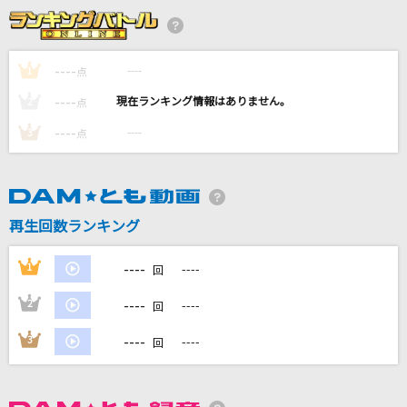
花束のかわりにメロディーを
清水翔太
----
----
1
点
Blue Velvet
----
----
2
点
工藤静香
----
----
3
点
The Revelation
coldrain
どんなときも。
再生回数ランキング
槇原敬之(Makihara)
----
1
----
回
もっと見る
----
2
----
回
DAMの新曲・ランキングなど
----
3
----
回
カラオケ最新情報をチェック！