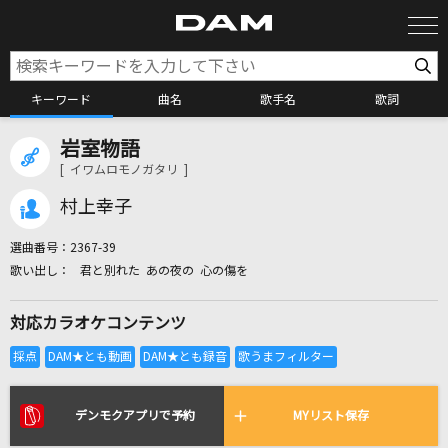
キーワード
曲名
歌手名
歌詞
岩室物語
カラオケ検索
[ イワムロモノガタリ ]
村上幸子
カラオケ店舗検索
選曲番号：
2367-39
君と別れた あの夜の 心の傷を
カラオケリクエスト
対応カラオケコンテンツ
全国りれき
リアルタイムで歌われている曲の一覧
デンモクアプリで予約
MYリスト保存