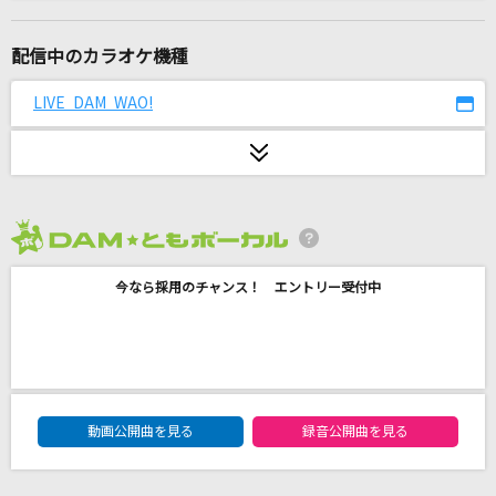
La Bella Patria
エマ・ヴェルデ(指出毬亜)
配信中のカラオケ機種
ワールドイズマイン
LIVE DAM WAO!
supercell feat.初音ミク
ROMANCE
Janne Da Arc
2026年8月度
シャルル
今なら採用のチャンス！ エントリー受付中
バルーン
夜にふられても
B'z
DAM★ともボーカルエントリーランキング
[良音]COLORS
動画公開曲を見る
録音公開曲を見る
宇多田ヒカル