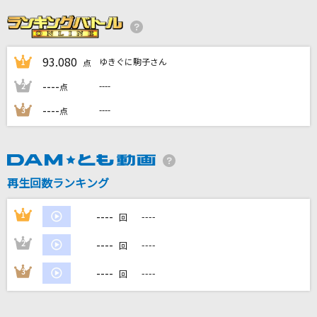
「熱き星たちよ」横浜DeNAベイスターズ球団歌
ザ・ベイスターズ
93.080
ゆきぐに駒子さん
1
M
点
浜崎あゆみ
----
----
2
点
----
----
3
点
流転の花
伍代夏子
Mellow Addiction
再生回数ランキング
MELLOW DEAR US
----
1
----
回
もっと見る
----
2
----
回
DAMの新曲・ランキングなど
----
3
----
回
カラオケ最新情報をチェック！