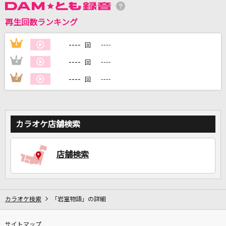
再生回数ランキング
DAMに会員登録・ログインして
カラオケをもっと楽しもう！
----
1
----
回
----
2
----
回
----
3
----
回
自宅でカラオケ歌い放題！
家族や友達と一緒に！練習にも！
カラオケ店舗検索
店舗検索
カラオケ検索
「岩室物語」の詳細
サイトマップ