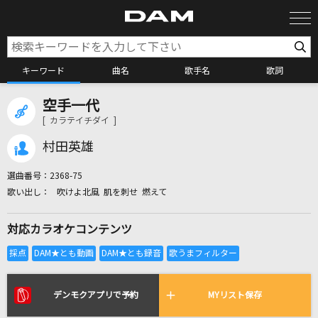
キーワード
曲名
歌手名
歌詞
空手一代
カラオケ検索
[ カラテイチダイ ]
村田英雄
カラオケ店舗検索
選曲番号：
2368-75
吹けよ北風 肌を刺せ 燃えて
カラオケリクエスト
対応カラオケコンテンツ
全国りれき
リアルタイムで歌われている曲の一覧
デンモクアプリで予約
MYリスト保存