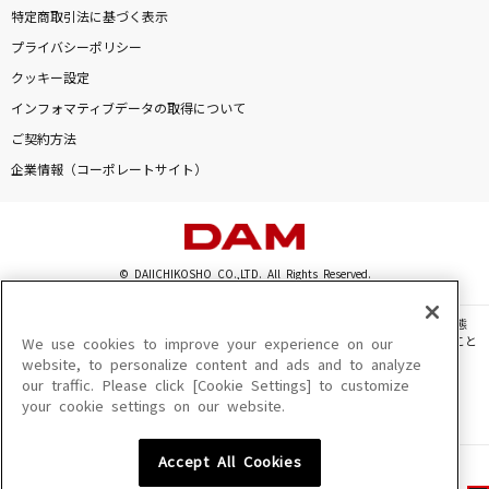
特定商取引法に基づく表示
プライバシーポリシー
クッキー設定
インフォマティブデータの取得について
ご契約方法
企業情報（コーポレートサイト）
© DAIICHIKOSHO CO.,LTD. All Rights Reserved.
このサイトに掲載されている一切の文章・画像・写真・動画・音声等を、手段や形態
を問わず、著作権法の定める範囲を超えて無断で複製、転載、ファイル化などすること
We use cookies to improve your experience on our
を禁じます。
website, to personalize content and ads and to analyze
our traffic. Please click [Cookie Settings] to customize
楽曲及びコンテンツは、機種によりご利用いただけない場合があります。
your cookie settings on our website.
楽曲及びコンテンツの配信日、配信内容が変更になる場合があります。
楽曲によりMYリスト保存ができない場合があります。
Accept All Cookies
JASRAC許諾番号
6602250213Y31015 6602250112Y38026 6602250240Y31015