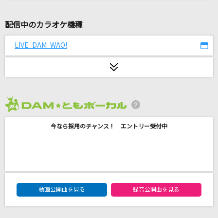
雨とカプチーノ
ヨルシカ
配信中のカラオケ機種
[生音]蕾
LIVE DAM WAO!
コブクロ
[生音]アゲハ蝶
ポルノグラフィティ
2026年8月度
Dragon Night
今なら採用のチャンス！ エントリー受付中
SEKAI NO OWARI(世界の終わり)
ずうっといっしょ！
キタニタツヤ
DAM★ともボーカルエントリーランキング
Stellar Stellar
動画公開曲を見る
録音公開曲を見る
星街すいせい