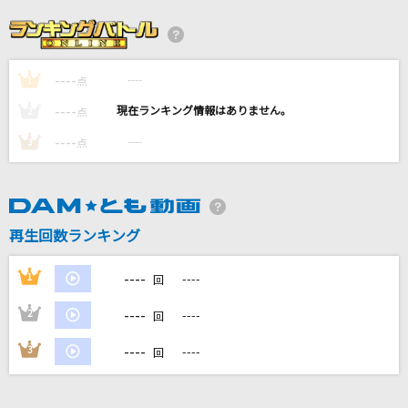
LOVE AFFAIR～秘密のデート
サザンオールスターズ
----
----
1
ヤミタイガール
点
れるりり feat.GUMI
----
----
2
点
----
----
3
点
[生音]人として
SUPER BEAVER
フラワー
再生回数ランキング
KinKi Kids
----
1
----
回
もっと見る
----
2
----
回
DAMの新曲・ランキングなど
----
3
----
回
カラオケ最新情報をチェック！