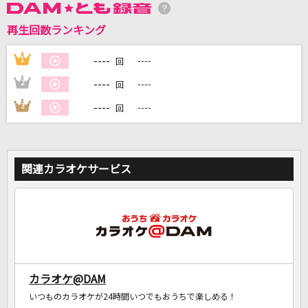
再生回数ランキング
DAMに会員登録・ログインして
カラオケをもっと楽しもう！
----
1
----
回
----
2
----
回
----
3
----
回
自宅でカラオケ歌い放題！
家族や友達と一緒に！練習にも！
関連カラオケサービス
カラオケ@DAM
いつものカラオケが24時間いつでもおうちで楽しめる！