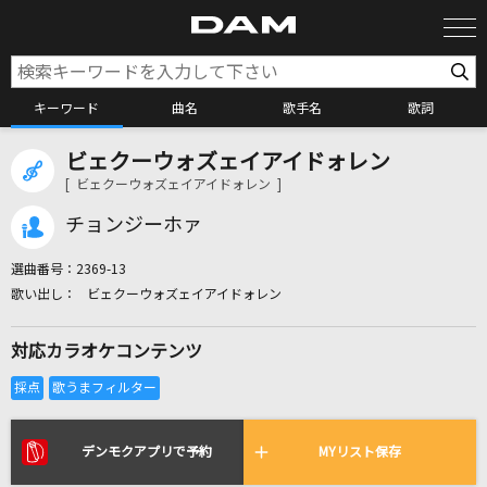
キーワード
曲名
歌手名
歌詞
ビェクーウォズェイアイドォレン
カラオケ検索
[ ビェクーウォズェイアイドォレン ]
チョンジーホァ
カラオケ店舗検索
選曲番号：
2369-13
ビェクーウォズェイアイドォレン
カラオケリクエスト
対応カラオケコンテンツ
全国りれき
リアルタイムで歌われている曲の一覧
デンモクアプリで予約
MYリスト保存