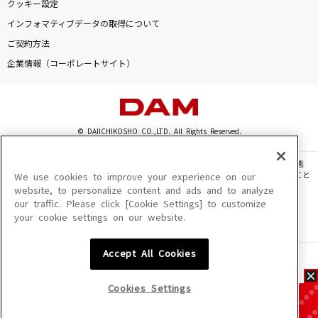
クッキー設定
インフォマティブデータの取得について
ご契約方法
企業情報（コーポレートサイト）
© DAIICHIKOSHO CO.,LTD. All Rights Reserved.
このサイトに掲載されている一切の文章・画像・写真・動画・音声等を、手段や形態
を問わず、著作権法の定める範囲を超えて無断で複製、転載、ファイル化などすること
We use cookies to improve your experience on our
を禁じます。
website, to personalize content and ads and to analyze
our traffic. Please click [Cookie Settings] to customize
楽曲及びコンテンツは、機種によりご利用いただけない場合があります。
your cookie settings on our website.
楽曲及びコンテンツの配信日、配信内容が変更になる場合があります。
楽曲によりMYリスト保存ができない場合があります。
Accept All Cookies
JASRAC許諾番号
6602250213Y31015 6602250112Y38026 6602250240Y31015
6602250241Y45122
Cookies Settings
NexTone許諾番号
ID000002945 ID000002947 ID000002937 ID000002938