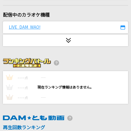
[生音]月のしずく
RUI
配信中のカラオケ機種
[生音]366日
LIVE DAM WAO!
HY
[プロオケ]fish
back number
とってもとっても、ありがとう。
日向美ビタースイーツ♪
----
----
1
点
----
----
2
点
LADY CRAZY
----
----
3
点
HIMEHINA
藍二乗
ヨルシカ
再生回数ランキング