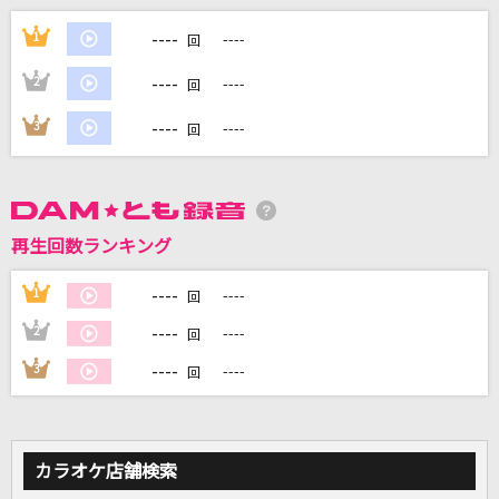
Feeling Fine
----
1
----
回
L'Arc-en-Ciel
----
2
----
回
Butterfly Core
----
3
----
回
VALSHE
ストレイトシープ
Ceui
再生回数ランキング
SHAKIN' LOVE '97～LIVE REVOLUTION～
----
1
----
回
T.M.Revolution
----
2
----
回
もっと見る
----
3
----
回
DAMの新曲・ランキングなど
カラオケ最新情報をチェック！
カラオケ店舗検索