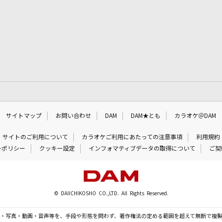
サイトマップ
お問い合わせ
DAM
DAM★とも
カラオケ＠DAM
サイトのご利用について
カラオケご利用にあたっての注意事項
利用規約
ーポリシー
クッキー設定
インフォマティブデータの取得について
ご契
© DAIICHIKOSHO CO.,LTD. All Rights Reserved.
・写真・動画・音声等を、手段や形態を問わず、著作権法の定める範囲を超えて無断で複