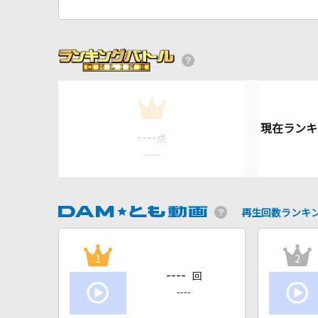
1
----
点
----
再生回数ランキ
1
2
----
回
----