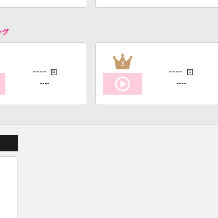
ング
3
----
----
回
回
----
----