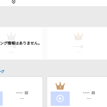
2
3
----
----
点
点
----
----
ング
3
----
----
回
回
----
----