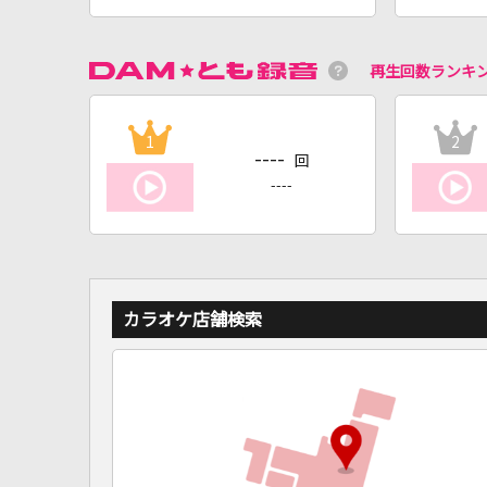
再生回数ランキ
1
2
----
回
----
カラオケ店舗検索