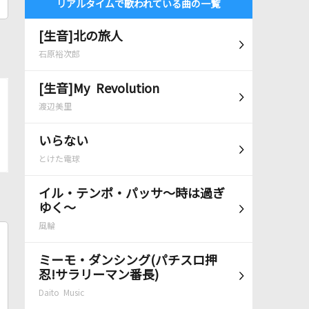
リアルタイムで歌われている曲の一覧
[生音]北の旅人
石原裕次郎
[生音]My Revolution
渡辺美里
いらない
とけた電球
イル・テンポ・パッサ～時は過ぎ
ゆく～
風輪
ミーモ・ダンシング(パチスロ押
忍!サラリーマン番長)
Daito Music