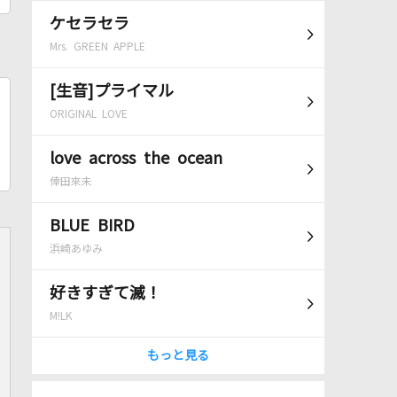
ケセラセラ
Mrs. GREEN APPLE
[生音]プライマル
ORIGINAL LOVE
love across the ocean
倖田來未
BLUE BIRD
浜崎あゆみ
好きすぎて滅！
M!LK
もっと見る