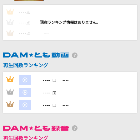
烏(ビデオクリップバージョン)
----
----
1
点
米津玄師
----
----
2
点
やさしさで溢れるように
----
----
3
点
JUJU
私は、わたしの事が好き。
かぐや(cv.夏吉ゆうこ)
再生回数ランキング
紅(KURENAI)
----
1
----
回
X JAPAN (X)
----
2
----
回
もっと見る
----
3
----
回
DAMの新曲・ランキングなど
カラオケ最新情報をチェック！
再生回数ランキング