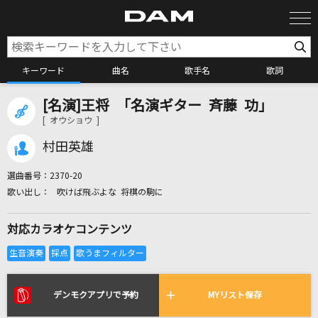
キーワード
曲名
歌手名
歌詞
[名演]王将 「名演ギター 斉藤 功」
カラオケ検索
[ オウショウ ]
村田英雄
カラオケ店舗検索
選曲番号：
2370-20
吹けば飛ぶよな 将棋の駒に
カラオケリクエスト
対応カラオケコンテンツ
全国りれき
リアルタイムで歌われている曲の一覧
デンモクアプリで予約
MYリスト保存