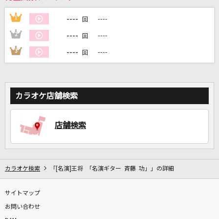
----
1
----
回
DAMに会員登録・ログインして
----
2
----
回
カラオケをもっと楽しもう！
----
3
----
回
自宅でカラオケ歌い放題！
カラオケ店舗検索
家族や友達と一緒に！練習にも！
店舗検索
カラオケ検索
「[名演]王将 「名演ギター 斉藤 功」」の詳細
サイトマップ
お問い合わせ