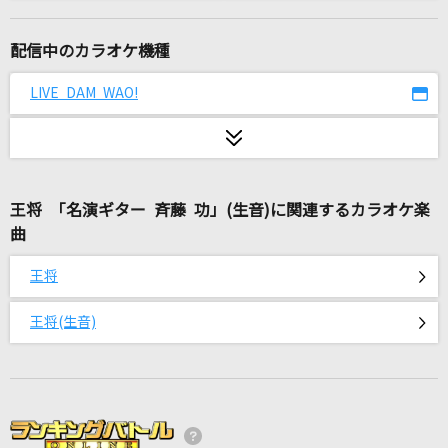
有難う
TENSONG
配信中のカラオケ機種
エルフ
LIVE DAM WAO!
Ado
怪獣
サカナクション
王将 「名演ギター 斉藤 功」(生音)に関連するカラオケ楽
曲
風たちの声
RADWIMPS
王将
はにかみショート
王将(生音)
≠ME
決戦スピリット
CHiCO with HoneyWorks