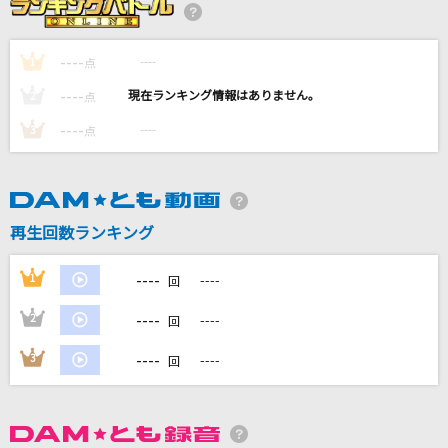
手遅れcaution
＝LOVE
----
----
1
点
[生音]カーニバル
----
----
2
点
Vaundy
----
----
3
点
一期一会
湘南乃風
再生回数ランキング
Stand By You
Official髭男dism
----
1
----
回
もっと見る
----
2
----
回
----
3
----
回
DAMの新曲・ランキングなど
カラオケ最新情報をチェック！