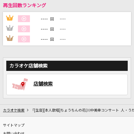
再生回数ランキング
DAMに会員登録・ログインして
----
1
----
回
カラオケをもっと楽しもう！
----
2
----
回
----
3
----
回
自宅でカラオケ歌い放題！
家族や友達と一緒に！練習にも！
カラオケ店舗検索
店舗検索
カラオケ検索
「[生音][本人歌唱]ちょうちんの花(川中美幸コンサート 人・うた・
サイトマップ
お問い合わせ