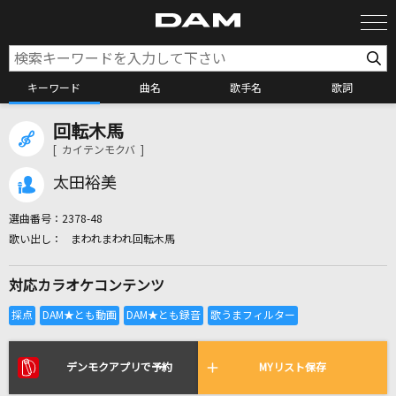
キーワード
曲名
歌手名
歌詞
回転木馬
カラオケ検索
[ カイテンモクバ ]
太田裕美
カラオケ店舗検索
選曲番号：
2378-48
まわれまわれ回転木馬
カラオケリクエスト
対応カラオケコンテンツ
全国りれき
リアルタイムで歌われている曲の一覧
デンモクアプリで予約
MYリスト保存