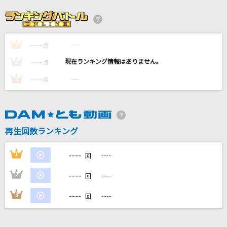
[生音]炎
LiSA
----
----
1
ハナミズキ
点
一青 窈
----
----
2
点
----
----
3
点
まっさらブルージーンズ
℃-ute
さよーならまたいつか！(ビデオクリップバージ
再生回数ランキング
ョン)
米津玄師
----
1
----
回
もっと見る
----
2
----
回
----
3
----
回
DAMの新曲・ランキングなど
カラオケ最新情報をチェック！