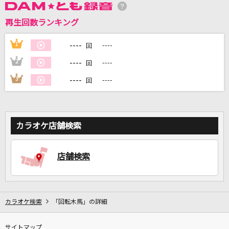
再生回数ランキング
DAMに会員登録・ログインして
----
1
----
回
カラオケをもっと楽しもう！
----
2
----
回
----
3
----
回
自宅でカラオケ歌い放題！
家族や友達と一緒に！練習にも！
カラオケ店舗検索
店舗検索
カラオケ検索
「回転木馬」の詳細
サイトマップ