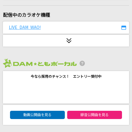
[生音]水平線
back number
配信中のカラオケ機種
トリセツ
LIVE DAM WAO!
西野カナ
Dance In The Game
ZAQ
2026年8月度
怪獣の花唄
今なら採用のチャンス！ エントリー受付中
Vaundy
高嶺の花子さん
back number
DAM★ともボーカルエントリーランキング
[生音]You Go Your Way
動画公開曲を見る
録音公開曲を見る
CHEMISTRY