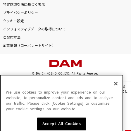
特定商取引法に基づく表示
プライバシーポリシー
クッキー設定
インフォマティブデータの取得について
ご契約方法
企業情報（コーポレートサイト）
© DAIICHIKOSHO CO.,LTD. All Rights Reserved.
このサイトに掲載されている一切の文章・画像・写真・動画・音声等を、手段や形態
を問わず、著作権法の定める範囲を超えて無断で複製、転載、ファイル化などすること
We use cookies to improve your experience on our
を禁じます。
website, to personalize content and ads and to analyze
our traffic. Please click [Cookie Settings] to customize
楽曲及びコンテンツは、機種によりご利用いただけない場合があります。
your cookie settings on our website.
楽曲及びコンテンツの配信日、配信内容が変更になる場合があります。
楽曲によりMYリスト保存ができない場合があります。
Accept All Cookies
JASRAC許諾番号
6602250213Y31015 6602250112Y38026 6602250240Y31015