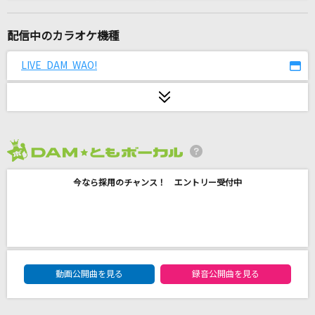
100%(hundred percent)
ONE OK ROCK
配信中のカラオケ機種
Tokyo Lights 2(東京電燈其二)
LIVE DAM WAO!
LEO今井
劇薬中毒
＝LOVE
2026年8月度
かくれんぼ
今なら採用のチャンス！ エントリー受付中
AliA
夏夜のマジック
indigo la End
DAM★ともボーカルエントリーランキング
M八七(ビデオクリップバージョン)
動画公開曲を見る
録音公開曲を見る
米津玄師