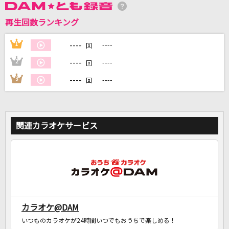
再生回数ランキング
DAMに会員登録・ログインして
カラオケをもっと楽しもう！
----
1
----
回
----
2
----
回
----
3
----
回
自宅でカラオケ歌い放題！
家族や友達と一緒に！練習にも！
関連カラオケサービス
カラオケ@DAM
いつものカラオケが24時間いつでもおうちで楽しめる！