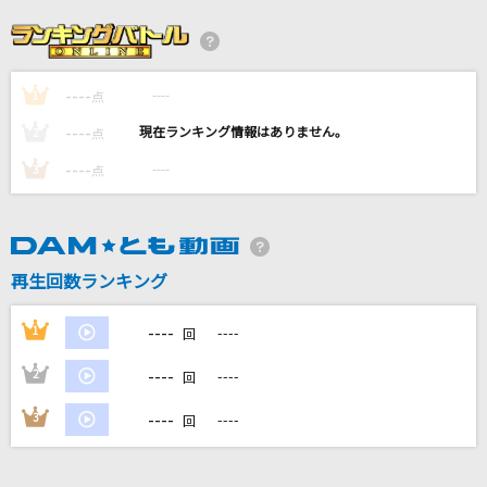
[生音]カシスオレンジ
Laughing Hick
----
----
1
[生音]ハッピーエンド
点
back number
----
----
2
点
----
----
3
点
Pursuing My True Self
平田志穂子
ココロオドル
再生回数ランキング
nobodyknows+(nobodyknows)
----
1
----
回
もっと見る
----
2
----
回
DAMの新曲・ランキングなど
----
3
----
回
カラオケ最新情報をチェック！