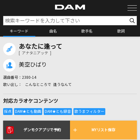
キーワード
曲名
歌手名
歌詞
あなたに逢って
カラオケ検索
[ アナタニアッテ ]
美空ひばり
カラオケ店舗検索
選曲番号：
2380-14
こんなところで 逢うなんて
カラオケリクエスト
対応カラオケコンテンツ
全国りれき
リアルタイムで歌われている曲の一覧
デンモクアプリで予約
MYリスト保存