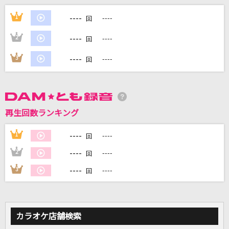
抱きしめたい
----
1
----
回
Mr.Children
----
2
----
回
アイウエ feat. 美波,SAKURAmoti
----
3
----
回
MAISONdes
[生音]FIRE BIRD
Roselia
再生回数ランキング
恋しよう♪
----
1
----
回
Leah Dizon
----
2
----
回
もっと見る
----
3
----
回
DAMの新曲・ランキングなど
カラオケ最新情報をチェック！
カラオケ店舗検索