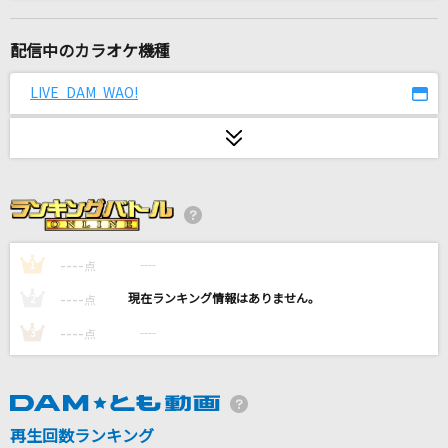
[生音]さよならエレジー
菅田将暉
配信中のカラオケ機種
サクラウサギ
LIVE DAM WAO!
川崎鷹也
K
BUMP OF CHICKEN
物凄い狂っとるフランちゃんが物凄いうた
Halozy feat. ななひら
----
----
1
点
----
----
2
点
間人間
----
----
3
点
ずっと真夜中でいいのに。
忘れないから
GACKT(Gackt)
再生回数ランキング