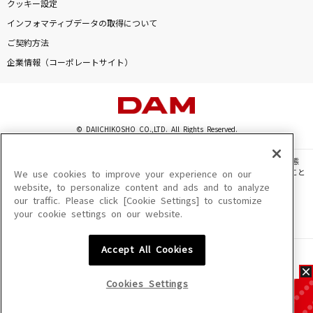
クッキー設定
インフォマティブデータの取得について
ご契約方法
企業情報（コーポレートサイト）
© DAIICHIKOSHO CO.,LTD. All Rights Reserved.
このサイトに掲載されている一切の文章・画像・写真・動画・音声等を、手段や形態
を問わず、著作権法の定める範囲を超えて無断で複製、転載、ファイル化などすること
We use cookies to improve your experience on our
を禁じます。
website, to personalize content and ads and to analyze
our traffic. Please click [Cookie Settings] to customize
楽曲及びコンテンツは、機種によりご利用いただけない場合があります。
your cookie settings on our website.
楽曲及びコンテンツの配信日、配信内容が変更になる場合があります。
楽曲によりMYリスト保存ができない場合があります。
Accept All Cookies
JASRAC許諾番号
6602250213Y31015 6602250112Y38026 6602250240Y31015
6602250241Y45122
Cookies Settings
NexTone許諾番号
ID000002945 ID000002947 ID000002937 ID000002938