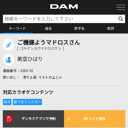
キーワード
曲名
歌手名
歌詞
ご機嫌ようマドロスさん
カラオケ検索
[ ゴキゲンヨウマドロスサン ]
美空ひばり
カラオケ店舗検索
選曲番号：
2380-30
港そよ風 マストの上じゃ
カラオケリクエスト
対応カラオケコンテンツ
全国りれき
リアルタイムで歌われている曲の一覧
デンモクアプリで予約
MYリスト保存