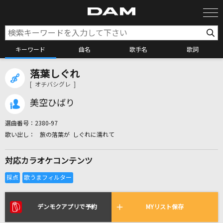
キーワード
曲名
歌手名
歌詞
落葉しぐれ
カラオケ検索
[ オチバシグレ ]
美空ひばり
カラオケ店舗検索
選曲番号：
2380-97
旅の落葉が しぐれに濡れて
カラオケリクエスト
対応カラオケコンテンツ
全国りれき
リアルタイムで歌われている曲の一覧
デンモクアプリで予約
MYリスト保存