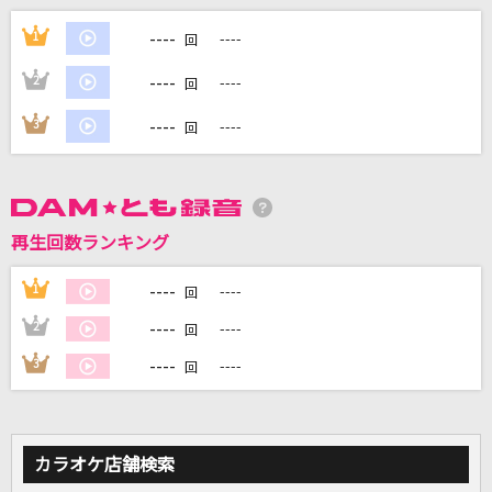
INNOCENT SORROW
----
1
----
回
abingdon boys school
----
2
----
回
ORION
----
3
----
回
中島美嘉
[生音]恋心(KOI-GOKORO)
B'z
再生回数ランキング
君という花
----
1
----
回
ASIAN KUNG-FU GENERATION
----
2
----
回
もっと見る
----
3
----
回
DAMの新曲・ランキングなど
カラオケ最新情報をチェック！
カラオケ店舗検索