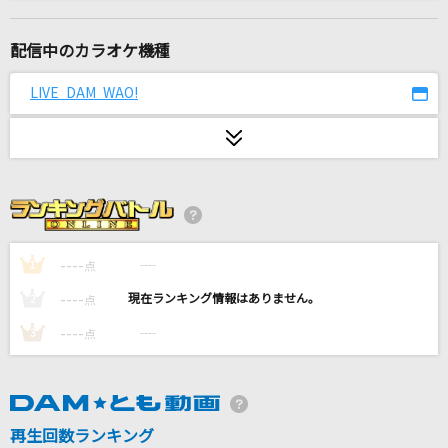
友よ～この先もずっと…
ケツメイシ
配信中のカラオケ機種
るーららるーらーるららるーらー
LIVE DAM WAO!
さユり
[生音]ドライフラワー
優里
バビロン
トーマ feat.初音ミク
----
----
1
点
----
----
2
点
エンヴィーベイビー
----
----
3
点
Kanaria
INTERNET OVERDOSE
KOTOKO
再生回数ランキング