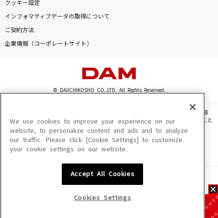
クッキー設定
インフォマティブデータの取得について
ご契約方法
企業情報（コーポレートサイト）
© DAIICHIKOSHO CO.,LTD. All Rights Reserved.
このサイトに掲載されている一切の文章・画像・写真・動画・音声等を、手段や形態
を問わず、著作権法の定める範囲を超えて無断で複製、転載、ファイル化などすること
We use cookies to improve your experience on our
を禁じます。
website, to personalize content and ads and to analyze
our traffic. Please click [Cookie Settings] to customize
楽曲及びコンテンツは、機種によりご利用いただけない場合があります。
your cookie settings on our website.
楽曲及びコンテンツの配信日、配信内容が変更になる場合があります。
楽曲によりMYリスト保存ができない場合があります。
Accept All Cookies
JASRAC許諾番号
6602250213Y31015 6602250112Y38026 6602250240Y31015
6602250241Y45122
Cookies Settings
NexTone許諾番号
ID000002945 ID000002947 ID000002937 ID000002938